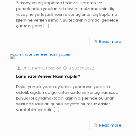
Zirkonyum diş kaplama tedavisi, seramik ve
porselenden yapılan zirkonyum malzemesinin diş
yüzeyine yerleştirilmesi ile sonuçlanan diş kaplama
işlemine verilen isimdir. Bu tedavinin amacı genelde
çürük dişlerin
[…]
Read more
Dt. Özlem Özcan
on
8 Şubat 2022
Laminate Veneer Nasıl Yapılır?
Dişler yemek yeme eylemini yapmanın yanı sıra
estetik açıdan da görüntümüzde ve konuşmamızda
büyük rol oynamaktadır. Kişinin dişlerinde bulunan
şekil bozuklukları günlük hayatta olumsuz etkiler
yaratabilmektedir.
[…]
Read more