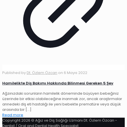
Published by
Dt. Özlem Özcan
on
6 Mayıs 2022
Hamilelikte Diş Bakımı Hakkında Bilinmesi Gereken 5 Şey
Ağzınızdaki sorunların hamilelik döneminde büyüyen bebeğiniz
üzerinde bir etkisi olabileceğine inanmak zor, ancak araştırmalar
annedeki diş eti hastalığı ile yeni bebekte prematüre veya düşük
arasında bir
[…]
Read more
Copyright 2026 © Ağız ve Diş Sağlığı Uzmanı Dt. Özlem Özcan -
Dentist / Oral and Dental Health Specialist