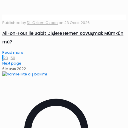
Published by
Dt. Özlem Özcan
on
23 Ocak 2026
All-on-Four İle Sabit Dişlere Hemen Kavuşmak Mümkün
mü?
Read more
1
2
3
...
50
Next page
6 Mayıs 2022