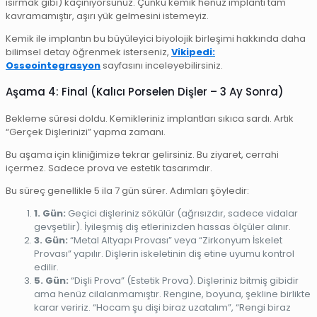
ısırmak gibi) kaçınıyorsunuz. Çünkü kemik henüz implantı tam
kavramamıştır, aşırı yük gelmesini istemeyiz.
Kemik ile implantın bu büyüleyici biyolojik birleşimi hakkında daha
bilimsel detay öğrenmek isterseniz,
Vikipedi:
Osseointegrasyon
sayfasını inceleyebilirsiniz.
Aşama 4: Final (Kalıcı Porselen Dişler – 3 Ay Sonra)
Bekleme süresi doldu. Kemikleriniz implantları sıkıca sardı. Artık
“Gerçek Dişlerinizi” yapma zamanı.
Bu aşama için kliniğimize tekrar gelirsiniz. Bu ziyaret, cerrahi
içermez. Sadece prova ve estetik tasarımdır.
Bu süreç genellikle 5 ila 7 gün sürer. Adımları şöyledir:
1. Gün:
Geçici dişleriniz sökülür (ağrısızdır, sadece vidalar
gevşetilir). İyileşmiş diş etlerinizden hassas ölçüler alınır.
3. Gün:
“Metal Altyapı Provası” veya “Zirkonyum İskelet
Provası” yapılır. Dişlerin iskeletinin diş etine uyumu kontrol
edilir.
5. Gün:
“Dişli Prova” (Estetik Prova). Dişleriniz bitmiş gibidir
ama henüz cilalanmamıştır. Rengine, boyuna, şekline birlikte
karar veririz. “Hocam şu dişi biraz uzatalım”, “Rengi biraz