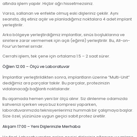
altında işlem yapılır. Hiçbir ağrı hissetmezsiniz.
Varsa, sallanan ve enfekte olmuş eski dişleriniz çekilir. Aynı
seansta, diş etiniz açılır ve planladığımız noktalara 4 adet implant
yerleştirilir.
Arka bölgeye yerleştirdiğimiz implantlar, sinüs boşluklarına ve
sinirlere zarar vermemek için açılı (eğimli) yerleştirilir. Bu, All-on-
Four’un temel sırrıdır.
Cerrahi işlem, tek çene için ortalama 1.5 – 2 saat sürer.
Öğlen 12:00 – Ölçü ve Laboratuvar
İmplantlar yerleştirildikten sonra, implantların üzerine “Multi-Unit”
dediğimiz ara parçalar takılır. Bu parçalar, protezinizin
vidalanacağı bağlantı noktalarıdır.
Bu aşamada hemen yeni bir ölçü alınır. Siz dinlenme odamızda
kahvenizi içerken veya buz kompresi yaparken,
laboratuvarımızda teknisyenlerimiz hummalı bir çalışmaya başlar.
Size özel, yüzünüze uygun geçici sabit protez üretilir.
Akşam 17:00 – Yeni Dişlerinizle Merhaba