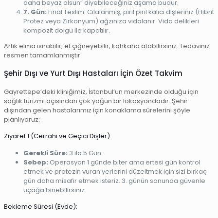
daha beyaz olsun” diyebileceğiniz aşama budur.
7. Gün:
Final Teslim. Cilalanmış, pırıl pırıl kalıcı dişleriniz (Hibrit
Protez veya Zirkonyum) ağzınıza vidalanır. Vida delikleri
kompozit dolgu ile kapatılır.
Artık elma ısırabilir, et çiğneyebilir, kahkaha atabilirsiniz. Tedaviniz
resmen tamamlanmıştır.
Şehir Dışı ve Yurt Dışı Hastaları İçin Özet Takvim
Gayrettepe’deki kliniğimiz, İstanbul’un merkezinde olduğu için
sağlık turizmi açısından çok yoğun bir lokasyondadır. Şehir
dışından gelen hastalarımız için konaklama sürelerini şöyle
planlıyoruz:
Ziyaret 1 (Cerrahi ve Geçici Dişler):
Gerekli Süre:
3 ila 5 Gün.
Sebep:
Operasyon 1 günde biter ama ertesi gün kontrol
etmek ve protezin vuran yerlerini düzeltmek için sizi birkaç
gün daha misafir etmek isteriz. 3. günün sonunda güvenle
uçağa binebilirsiniz.
Bekleme Süresi (Evde):