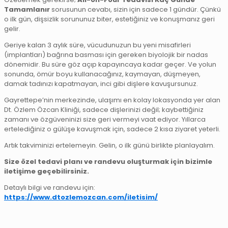
Tamamlanır
sorusunun cevabı, sizin için sadece 1 gündür. Çünkü
o ilk gün, dişsizlik sorununuz biter, estetiğiniz ve konuşmanız geri
gelir.
Geriye kalan 3 aylık süre, vücudunuzun bu yeni misafirleri
(implantları) bağrına basması için gereken biyolojik bir nadas
dönemidir. Bu süre göz açıp kapayıncaya kadar geçer. Ve yolun
sonunda, ömür boyu kullanacağınız, kaymayan, düşmeyen,
damak tadınızı kapatmayan, inci gibi dişlere kavuşursunuz.
Gayrettepe’nin merkezinde, ulaşımı en kolay lokasyonda yer alan
Dt. Özlem Özcan Kliniği, sadece dişlerinizi değil; kaybettiğiniz
zamanı ve özgüveninizi size geri vermeyi vaat ediyor. Yıllarca
ertelediğiniz o gülüşe kavuşmak için, sadece 2 kısa ziyaret yeterli.
Artık takviminizi ertelemeyin. Gelin, o ilk günü birlikte planlayalım.
Size özel tedavi planı ve randevu oluşturmak için bizimle
iletişime geçebilirsiniz.
Detaylı bilgi ve randevu için:
https://www.dtozlemozcan.com/iletisim/