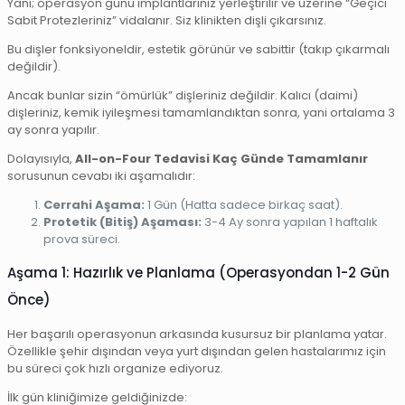
Yani; operasyon günü implantlarınız yerleştirilir ve üzerine “Geçici
Sabit Protezleriniz” vidalanır. Siz klinikten dişli çıkarsınız.
Bu dişler fonksiyoneldir, estetik görünür ve sabittir (takıp çıkarmalı
değildir).
Ancak bunlar sizin “ömürlük” dişleriniz değildir. Kalıcı (daimi)
dişleriniz, kemik iyileşmesi tamamlandıktan sonra, yani ortalama 3
ay sonra yapılır.
Dolayısıyla,
All-on-Four Tedavisi Kaç Günde Tamamlanır
sorusunun cevabı iki aşamalıdır:
Cerrahi Aşama:
1 Gün (Hatta sadece birkaç saat).
Protetik (Bitiş) Aşaması:
3-4 Ay sonra yapılan 1 haftalık
prova süreci.
Aşama 1: Hazırlık ve Planlama (Operasyondan 1-2 Gün
Önce)
Her başarılı operasyonun arkasında kusursuz bir planlama yatar.
Özellikle şehir dışından veya yurt dışından gelen hastalarımız için
bu süreci çok hızlı organize ediyoruz.
İlk gün kliniğimize geldiğinizde: