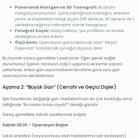
Panoramik Röntgen ve 3D Tomografi:
Bu bizim
navigasyonumuzdur. Çene kemiğinizin kalınlığını, sinirlerin
yerini ve implantları hangi açıyla (45 derece, 30 derece vb.)
yerleştireceğimizi milimetrik olarak hesaplarız.
Fotoğraf Kaydı:
Gülüş hattınızı, yüz profilinizi ve dudak
desteğinizi analiz ederiz.
Ölçü Alımı:
Operasyon günü takılacak olan “Geçici
Dişlerinizi” hazırlamak için ağız ölçünüz alınır.
Bu hazırlık süreci genellikle 1 saat sürer. Eğer genel sağlık
durumunuz (şeker, tansiyon, kalp) uygunsa ve kemik yapınız
yeterliyse, ertesi gün veya hastanın tercihine göre aynı gün
operasyona alınabilirsiniz.
Aşama 2: “Büyük Gün” (Cerrahi ve Geçici Dişler)
İşte hayatınızın değiştiği gün. Hastalarımızın en çok korktuğu ama
bittiğinde “Bu kadar kolay mıydı?” dediği gündür.
Süreç genellikle sabah saatlerinde başlar:
Sabah 09:00 – Operasyon Başlar
Lokal anestezi (veya korkusu olan hastalarımız için sedasyon)