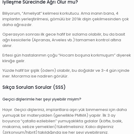
İyileşme Sürecinde Ağrı Olur mu?
Biliyorum, “Ameliyat” kelimesi korkutucu. Ama inanın bana, 4
implantın yerleştirilmesi, gömülü bir 20’lik dişin çekilmesinden çok
daha ağrısızdır.
Operasyon sonrası ilk gece hafif bir sızlama olabilir, bu da basit
ağrı kesicilerle (Apranax, Arveles vb.) tamamen kontrol altına
alınır.
Ertesi gün hastalarımın çoğu “Hocam boşuna korkmuşum” diyerek
kliniğe gelir.
Yüzde hafif bir şişlik (ödem) olabilir, bu doğaldır ve 3-4 gün içinde
iner. Morarma ise nadiren görülür.
Sıkça Sorulan Sorular (SSS)
Geçici dişlerimle her şeyi yiyebilir miyim?
Hayır. Geçici dişleriniz, implantlara aşırı yük binmemesi için daha
yumuşak bir materyalden (genellikle PMMA) yapılır. İlk 3 ay
boyunca “çatalla ezilebilen” yumuşaklıkta gıdalar (köfte, balık,
makarna, sebze yemekleri) tüketmelisiniz. Kalıcı dişleriniz
(zirkonyum/hibrit) takıldığında ise her şeyi yiyebilirsiniz.