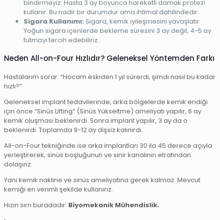
bindirmeyiz. Hasta 3 ay boyunca hareketli damak protezi
kullanır. Bu nadir bir durumdur ama ihtimal dahilindedir.
Sigara Kullanımı:
Sigara, kemik iyileşmesini yavaşlatır.
Yoğun sigara içenlerde bekleme süresini 3 ay değil, 4-5 ay
tutmayı tercih edebiliriz.
Neden All-on-Four Hızlıdır? Geleneksel Yöntemden Farkı
Hastalarım sorar: “Hocam eskiden 1 yıl sürerdi, şimdi nasıl bu kadar
hızlı?”
Geleneksel implant tedavilerinde, arka bölgelerde kemik eridiği
için önce “Sinüs Lifting” (Sinüs Yükseltme) ameliyatı yapılır, 6 ay
kemik oluşması beklenirdi. Sonra implant yapılır, 3 ay da o
beklenirdi. Toplamda 9-12 ay dişsiz kalınırdı.
All-on-Four tekniğinde ise arka implantları 30 ila 45 derece açıyla
yerleştirerek, sinüs boşluğunun ve sinir kanalının etrafından
dolaşırız.
Yani kemik nakline ve sinüs ameliyatına gerek kalmaz. Mevcut
kemiği en verimli şekilde kullanırız.
Hızın sırrı buradadır:
Biyomekanik Mühendislik.