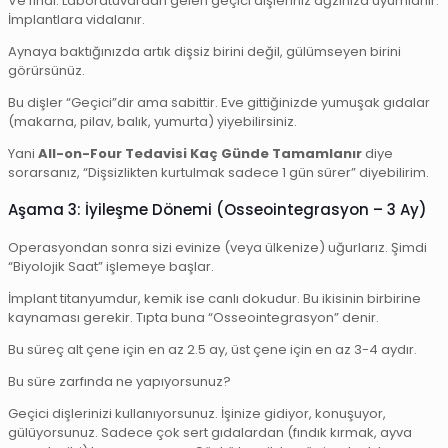
Ve final. Laboratuvardan gelen geçici dişleriniz ağzınıza uyumlanır.
İmplantlara vidalanır.
Aynaya baktığınızda artık dişsiz birini değil, gülümseyen birini
görürsünüz.
Bu dişler “Geçici”dir ama sabittir. Eve gittiğinizde yumuşak gıdalar
(makarna, pilav, balık, yumurta) yiyebilirsiniz.
Yani
All-on-Four Tedavisi Kaç Günde Tamamlanır
diye
sorarsanız, “Dişsizlikten kurtulmak sadece 1 gün sürer” diyebilirim.
Aşama 3: İyileşme Dönemi (Osseointegrasyon – 3 Ay)
Operasyondan sonra sizi evinize (veya ülkenize) uğurlarız. Şimdi
“Biyolojik Saat” işlemeye başlar.
İmplant titanyumdur, kemik ise canlı dokudur. Bu ikisinin birbirine
kaynaması gerekir. Tıpta buna “Osseointegrasyon” denir.
Bu süreç alt çene için en az 2.5 ay, üst çene için en az 3-4 aydır.
Bu süre zarfında ne yapıyorsunuz?
Geçici dişlerinizi kullanıyorsunuz. İşinize gidiyor, konuşuyor,
gülüyorsunuz. Sadece çok sert gıdalardan (fındık kırmak, ayva