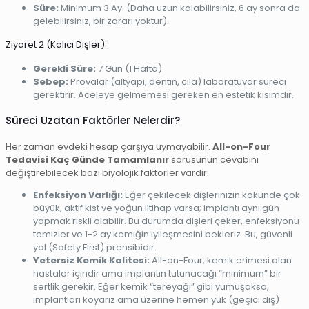
Süre:
Minimum 3 Ay. (Daha uzun kalabilirsiniz, 6 ay sonra da
gelebilirsiniz, bir zararı yoktur).
Ziyaret 2 (Kalıcı Dişler):
Gerekli Süre:
7 Gün (1 Hafta).
Sebep:
Provalar (altyapı, dentin, cila) laboratuvar süreci
gerektirir. Aceleye gelmemesi gereken en estetik kısımdır.
Süreci Uzatan Faktörler Nelerdir?
Her zaman evdeki hesap çarşıya uymayabilir.
All-on-Four
Tedavisi Kaç Günde Tamamlanır
sorusunun cevabını
değiştirebilecek bazı biyolojik faktörler vardır:
Enfeksiyon Varlığı:
Eğer çekilecek dişlerinizin kökünde çok
büyük, aktif kist ve yoğun iltihap varsa; implantı aynı gün
yapmak riskli olabilir. Bu durumda dişleri çeker, enfeksiyonu
temizler ve 1-2 ay kemiğin iyileşmesini bekleriz. Bu, güvenli
yol (Safety First) prensibidir.
Yetersiz Kemik Kalitesi:
All-on-Four, kemik erimesi olan
hastalar içindir ama implantın tutunacağı “minimum” bir
sertlik gerekir. Eğer kemik “tereyağı” gibi yumuşaksa,
implantları koyarız ama üzerine hemen yük (geçici diş)