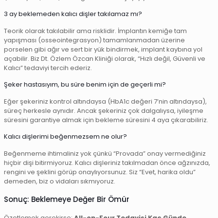
3 ay beklemeden kalıcı dişler takılamaz mı?
Teorik olarak takılabilir ama risklidir. İmplantın kemiğe tam
yapışması (osseointegrasyon) tamamlanmadan üzerine
porselen gibi ağır ve sert bir yük bindirmek, implant kaybına yol
açabilir. Biz Dt. Özlem Özcan Kliniği olarak, “Hızlı değil, Güvenli ve
Kalıcı” tedaviyi tercih ederiz.
Şeker hastasıyım, bu süre benim için de geçerli mi?
Eğer şekeriniz kontrol altındaysa (HbA1c değeri 7’nin altındaysa),
süreç herkesle aynıdır. Ancak şekeriniz çok dalgalıysa, iyileşme
süresini garantiye almak için bekleme süresini 4 aya çıkarabiliriz.
Kalıcı dişlerimi beğenmezsem ne olur?
Beğenmeme ihtimaliniz yok çünkü “Provada” onay vermediğiniz
hiçbir dişi bitirmiyoruz. Kalıcı dişleriniz takılmadan önce ağzınızda,
rengini ve şeklini görüp onaylıyorsunuz. Siz “Evet, harika oldu”
demeden, biz o vidaları sıkmıyoruz.
Sonuç: Beklemeye Değer Bir Ömür
Özetlemek gerekirse;
All-on-Four Tedavisi Kaç Günde