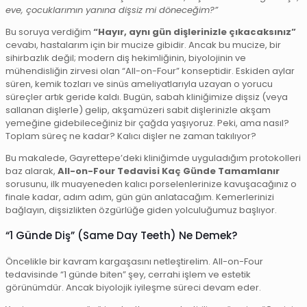
eve, çocuklarımın yanına dişsiz mi döneceğim?”
Bu soruya verdiğim
“Hayır, aynı gün dişlerinizle çıkacaksınız”
cevabı, hastalarım için bir mucize gibidir. Ancak bu mucize, bir
sihirbazlık değil; modern diş hekimliğinin, biyolojinin ve
mühendisliğin zirvesi olan “All-on-Four” konseptidir. Eskiden aylar
süren, kemik tozları ve sinüs ameliyatlarıyla uzayan o yorucu
süreçler artık geride kaldı. Bugün, sabah kliniğimize dişsiz (veya
sallanan dişlerle) gelip, akşamüzeri sabit dişlerinizle akşam
yemeğine gidebileceğiniz bir çağda yaşıyoruz. Peki, ama nasıl?
Toplam süreç ne kadar? Kalıcı dişler ne zaman takılıyor?
Bu makalede, Gayrettepe’deki kliniğimde uyguladığım protokolleri
baz alarak,
All-on-Four Tedavisi Kaç Günde Tamamlanır
sorusunu, ilk muayeneden kalıcı porselenlerinize kavuşacağınız o
finale kadar, adım adım, gün gün anlatacağım. Kemerlerinizi
bağlayın, dişsizlikten özgürlüğe giden yolculuğumuz başlıyor.
“1 Günde Diş” (Same Day Teeth) Ne Demek?
Öncelikle bir kavram kargaşasını netleştirelim. All-on-Four
tedavisinde “1 günde biten” şey, cerrahi işlem ve estetik
görünümdür. Ancak biyolojik iyileşme süreci devam eder.