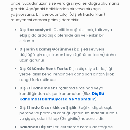
önce, vücudunuzun size verdiği sinyalleri doğru okumanız
gerekir. Aşağıdaki belirtilerden bir veya birkaçını
yaşıyorsanız, bir periodontoloji (diş eti hastalıkları)
muayenesi zamanı gelmiş demektir:
Diş Hassasiyeti:
Özellikle soğuk, sıcak, tatlı veya
ekşi gıdalarda diş diplerinde ani ve keskin bir
sızlama.
Dişlerin Uzamış Görünmesi:
Diş eti seviyesi
düştüğü için dişin kuron boyu (görünen kısmı) daha
uzun görünür.
Diş Kökünde Renk Farkı:
Dişin diş etiyle birleştiği
yerde, dişin kendi renginden daha sarı bir ton (kök
rengi) fark edilmesi.
Diş Eti Kanaması:
Fırçalama sırasında veya
kendiliğinden oluşan kanamalar. (Bkz:
Diş Eti
Kanaması Durmuyorsa Ne Yapmalı?
)
Diş Etinde Kızarıklık ve Şişlik:
Sağlıklı diş eti açık
pembe ve portakal kabuğu görünümündedir. Kırmızı
ve şiş diş etleri iltihap (Gingivitis) habercisidir.
Sallanan Dişler:
İleri evrelerde kemik desteği de