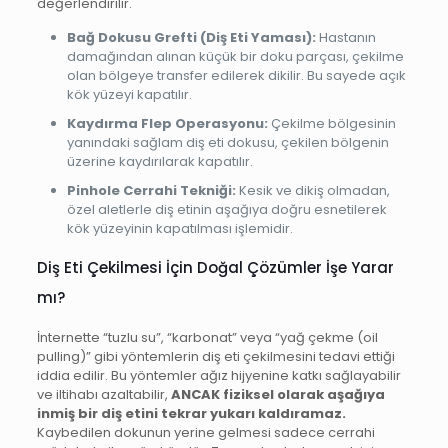
değerlendirilir.
Bağ Dokusu Grefti (Diş Eti Yaması):
Hastanın
damağından alınan küçük bir doku parçası, çekilme
olan bölgeye transfer edilerek dikilir. Bu sayede açık
kök yüzeyi kapatılır.
Kaydırma Flep Operasyonu:
Çekilme bölgesinin
yanındaki sağlam diş eti dokusu, çekilen bölgenin
üzerine kaydırılarak kapatılır.
Pinhole Cerrahi Tekniği:
Kesik ve dikiş olmadan,
özel aletlerle diş etinin aşağıya doğru esnetilerek
kök yüzeyinin kapatılması işlemidir.
Diş Eti Çekilmesi İçin Doğal Çözümler İşe Yarar
mı?
İnternette “tuzlu su”, “karbonat” veya “yağ çekme (oil
pulling)” gibi yöntemlerin diş eti çekilmesini tedavi ettiği
iddia edilir. Bu yöntemler ağız hijyenine katkı sağlayabilir
ve iltihabı azaltabilir,
ANCAK fiziksel olarak aşağıya
inmiş bir diş etini tekrar yukarı kaldıramaz.
Kaybedilen dokunun yerine gelmesi sadece cerrahi