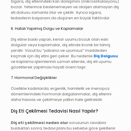
Sigara, diş etlerindeki kan dolaşımını (mikrosirkülasyonu)
bozar. Yeterince beslenemeyen ve oksijen alamayan diş
eti dokusu zamanla ölür ve çekilir. Ayrıca sigara,
tedavilerin başarısını da düşüren en büyük faktördür.
6. Hatalı Yapılmış Dolgu ve Kaplamalar
Diş etine baskı yapan, kenar uyumu bozuk olan eski
dolgular veya kaplamalar, diş etinde kronik bir tahriş
yaratır. Vücut bu “yabancı ve uyumsuz” maddeden
kaçmak için diş etini geri çeker. Bu nedenle
Diş Dolgusu
ve kaplama işlemlerinin uzman ellerde, diş eti uyumu
gözetilerek yapılması hayati önem taşır.
7. Hormonal Değişiklikler
Özellikle kadınlarda; ergenlik, hamilelik ve menopoz
dönemlerindeki hormonal dalgalanmalar, diş etlerini
daha hassas ve çekilmeye yatkın hale getirebilir.
Diş Eti Çekilmesi Tedavisi Nasıl Yapılır?
Diş eti çekilmesi neden olur
sorusunun cevabını
bulduktan sonra, tedavi planı bu sebebe göre şekillenir.