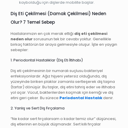
kaybolduğu için dişlerde mobilite başlar.
Diş Eti Çekilmesi (Damak Çekilmesi) Neden
Olur? 7 Temel Sebep
Hastalarımızın en çok merak ettiği
diş eti çekilmesi
neden olur
sorusunun tek bir cevabı yoktur. Genellikle
birkaç faktörün bir araya gelmesiyle oluşur. İşte en yaygın
sebepler:
1. Periodontal Hastalıklar (Diş Eti İltihabı)
Diş eti çekilmesinin bir numaralı suçlusu bakteriyel
enfeksiyonlardır. Ağız hijyeni yetersiz olduğunda, diş
yüzeyinde biriken plaklar zamanla sertleşerek diş taşına
(tartar) dönüşür. Bu taşlar, diş etini tahriş eder ve iltihaba
yol açar. Vücut, bakterilerden kaçmak için kemiği ve diş
etini geri çeker. Bu sürece
Periodontal Hastalık
denir.
2. Yanlış ve Sert Diş Fırçalama
“Ne kadar sert fırçalarsam o kadar temiz olur” düşüncesi,
diş etlerinin en büyük düşmanıdır. Sert kıllı fırçalar