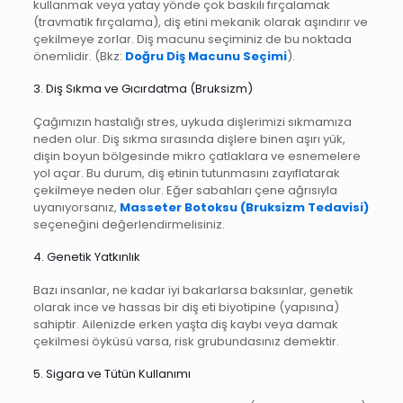
kullanmak veya yatay yönde çok baskılı fırçalamak
(travmatik fırçalama), diş etini mekanik olarak aşındırır ve
çekilmeye zorlar. Diş macunu seçiminiz de bu noktada
önemlidir. (Bkz:
Doğru Diş Macunu Seçimi
).
3. Diş Sıkma ve Gıcırdatma (Bruksizm)
Çağımızın hastalığı stres, uykuda dişlerimizi sıkmamıza
neden olur. Diş sıkma sırasında dişlere binen aşırı yük,
dişin boyun bölgesinde mikro çatlaklara ve esnemelere
yol açar. Bu durum, diş etinin tutunmasını zayıflatarak
çekilmeye neden olur. Eğer sabahları çene ağrısıyla
uyanıyorsanız,
Masseter Botoksu (Bruksizm Tedavisi)
seçeneğini değerlendirmelisiniz.
4. Genetik Yatkınlık
Bazı insanlar, ne kadar iyi bakarlarsa baksınlar, genetik
olarak ince ve hassas bir diş eti biyotipine (yapısına)
sahiptir. Ailenizde erken yaşta diş kaybı veya damak
çekilmesi öyküsü varsa, risk grubundasınız demektir.
5. Sigara ve Tütün Kullanımı