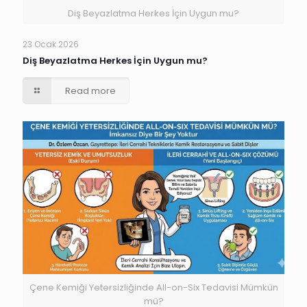
Diş Beyazlatma Herkes İçin Uygun mu?
23 Ocak 2026
Diş Beyazlatma Herkes İçin Uygun mu?
Read more
Çene Kemiği Yetersizliğinde All-on-Six Tedavisi Mümkün
mü?