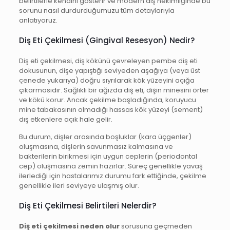
belirtilerle kendini gösterir ve modern diş hekimliğinde bu
sorunu nasıl durdurduğumuzu tüm detaylarıyla
anlatıyoruz.
Diş Eti Çekilmesi (Gingival Resesyon) Nedir?
Diş eti çekilmesi, diş kökünü çevreleyen pembe diş eti
dokusunun, dişe yapıştığı seviyeden aşağıya (veya üst
çenede yukarıya) doğru sıyrılarak kök yüzeyini açığa
çıkarmasıdır. Sağlıklı bir ağızda diş eti, dişin minesini örter
ve kökü korur. Ancak çekilme başladığında, koruyucu
mine tabakasının olmadığı hassas kök yüzeyi (sement)
dış etkenlere açık hale gelir.
Bu durum, dişler arasında boşluklar (kara üçgenler)
oluşmasına, dişlerin savunmasız kalmasına ve
bakterilerin birikmesi için uygun ceplerin (periodontal
cep) oluşmasına zemin hazırlar. Süreç genellikle yavaş
ilerlediği için hastalarımız durumu fark ettiğinde, çekilme
genellikle ileri seviyeye ulaşmış olur.
Diş Eti Çekilmesi Belirtileri Nelerdir?
Diş eti çekilmesi neden olur
sorusuna geçmeden