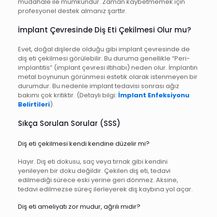
müdahale ile mümkündür. Zaman kaybetmemek için
profesyonel destek almanız şarttır.
İmplant Çevresinde Diş Eti Çekilmesi Olur mu?
Evet, doğal dişlerde olduğu gibi implant çevresinde de
diş eti çekilmesi görülebilir. Bu duruma genellikle “Peri-
implantitis” (implant çevresi iltihabı) neden olur. İmplantın
metal boynunun görünmesi estetik olarak istenmeyen bir
durumdur. Bu nedenle implant tedavisi sonrası ağız
bakımı çok kritiktir. (Detaylı bilgi:
İmplant Enfeksiyonu
Belirtileri
).
Sıkça Sorulan Sorular (SSS)
Diş eti çekilmesi kendi kendine düzelir mi?
Hayır. Diş eti dokusu, saç veya tırnak gibi kendini
yenileyen bir doku değildir. Çekilen diş eti, tedavi
edilmediği sürece eski yerine geri dönmez. Aksine,
tedavi edilmezse süreç ilerleyerek diş kaybına yol açar.
Diş eti ameliyatı zor mudur, ağrılı mıdır?