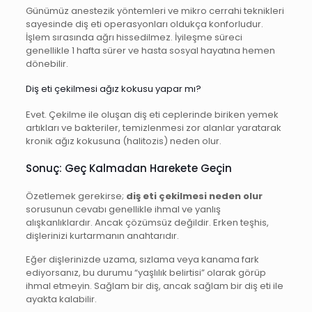
Günümüz anestezik yöntemleri ve mikro cerrahi teknikleri
sayesinde diş eti operasyonları oldukça konforludur.
İşlem sırasında ağrı hissedilmez. İyileşme süreci
genellikle 1 hafta sürer ve hasta sosyal hayatına hemen
dönebilir.
Diş eti çekilmesi ağız kokusu yapar mı?
Evet. Çekilme ile oluşan diş eti ceplerinde biriken yemek
artıkları ve bakteriler, temizlenmesi zor alanlar yaratarak
kronik ağız kokusuna (halitozis) neden olur.
Sonuç: Geç Kalmadan Harekete Geçin
Özetlemek gerekirse;
diş eti çekilmesi neden olur
sorusunun cevabı genellikle ihmal ve yanlış
alışkanlıklardır. Ancak çözümsüz değildir. Erken teşhis,
dişlerinizi kurtarmanın anahtarıdır.
Eğer dişlerinizde uzama, sızlama veya kanama fark
ediyorsanız, bu durumu “yaşlılık belirtisi” olarak görüp
ihmal etmeyin. Sağlam bir diş, ancak sağlam bir diş eti ile
ayakta kalabilir.