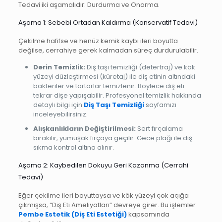
Tedavi iki aşamalıdır: Durdurma ve Onarma.
Aşama 1: Sebebi Ortadan Kaldırma (Konservatif Tedavi)
Çekilme hafifse ve henüz kemik kaybı ileri boyutta
değilse, cerrahiye gerek kalmadan süreç durdurulabilir.
Derin Temizlik:
Diş taşı temizliği (detertraj) ve kök
yüzeyi düzleştirmesi (küretaj) ile diş etinin altındaki
bakteriler ve tartarlar temizlenir. Böylece diş eti
tekrar dişe yapışabilir. Profesyonel temizlik hakkında
detaylı bilgi için
Diş Taşı Temizliği
sayfamızı
inceleyebilirsiniz.
Alışkanlıkların Değiştirilmesi:
Sert fırçalama
bırakılır, yumuşak fırçaya geçilir. Gece plağı ile diş
sıkma kontrol altına alınır.
Aşama 2: Kaybedilen Dokuyu Geri Kazanma (Cerrahi
Tedavi)
Eğer çekilme ileri boyuttaysa ve kök yüzeyi çok açığa
çıkmışsa, “Diş Eti Ameliyatları” devreye girer. Bu işlemler
Pembe Estetik (Diş Eti Estetiği)
kapsamında