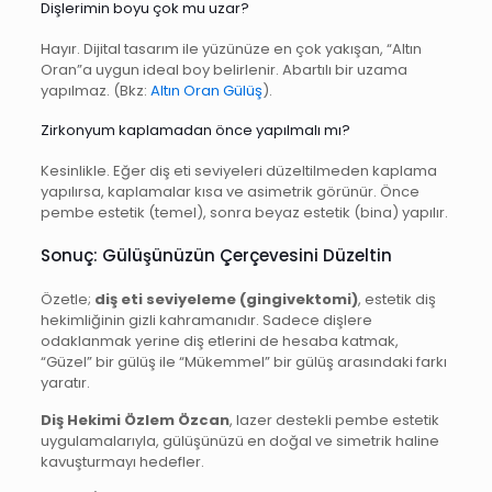
Dişlerimin boyu çok mu uzar?
Hayır. Dijital tasarım ile yüzünüze en çok yakışan, “Altın
Oran”a uygun ideal boy belirlenir. Abartılı bir uzama
yapılmaz. (Bkz:
Altın Oran Gülüş
).
Zirkonyum kaplamadan önce yapılmalı mı?
Kesinlikle. Eğer diş eti seviyeleri düzeltilmeden kaplama
yapılırsa, kaplamalar kısa ve asimetrik görünür. Önce
pembe estetik (temel), sonra beyaz estetik (bina) yapılır.
Sonuç: Gülüşünüzün Çerçevesini Düzeltin
Özetle;
diş eti seviyeleme (gingivektomi)
, estetik diş
hekimliğinin gizli kahramanıdır. Sadece dişlere
odaklanmak yerine diş etlerini de hesaba katmak,
“Güzel” bir gülüş ile “Mükemmel” bir gülüş arasındaki farkı
yaratır.
Diş Hekimi Özlem Özcan
, lazer destekli pembe estetik
uygulamalarıyla, gülüşünüzü en doğal ve simetrik haline
kavuşturmayı hedefler.