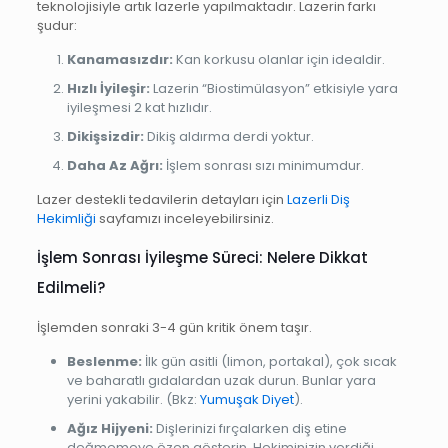
teknolojisiyle artık lazerle yapılmaktadır. Lazerin farkı
şudur:
Kanamasızdır:
Kan korkusu olanlar için idealdir.
Hızlı İyileşir:
Lazerin “Biostimülasyon” etkisiyle yara
iyileşmesi 2 kat hızlıdır.
Dikişsizdir:
Dikiş aldırma derdi yoktur.
Daha Az Ağrı:
İşlem sonrası sızı minimumdur.
Lazer destekli tedavilerin detayları için
Lazerli Diş
Hekimliği
sayfamızı inceleyebilirsiniz.
İşlem Sonrası İyileşme Süreci: Nelere Dikkat
Edilmeli?
İşlemden sonraki 3-4 gün kritik önem taşır.
Beslenme:
İlk gün asitli (limon, portakal), çok sıcak
ve baharatlı gıdalardan uzak durun. Bunlar yara
yerini yakabilir. (Bkz:
Yumuşak Diyet
).
Ağız Hijyeni:
Dişlerinizi fırçalarken diş etine
değmemeye özen gösterin. Hekiminizin verdiği