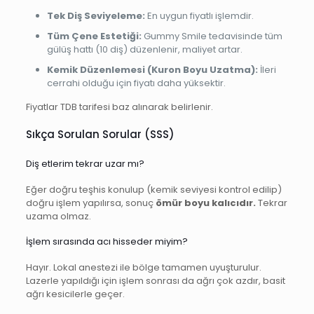
Tek Diş Seviyeleme:
En uygun fiyatlı işlemdir.
Tüm Çene Estetiği:
Gummy Smile tedavisinde tüm
gülüş hattı (10 diş) düzenlenir, maliyet artar.
Kemik Düzenlemesi (Kuron Boyu Uzatma):
İleri
cerrahi olduğu için fiyatı daha yüksektir.
Fiyatlar TDB tarifesi baz alınarak belirlenir.
Sıkça Sorulan Sorular (SSS)
Diş etlerim tekrar uzar mı?
Eğer doğru teşhis konulup (kemik seviyesi kontrol edilip)
doğru işlem yapılırsa, sonuç
ömür boyu kalıcıdır.
Tekrar
uzama olmaz.
İşlem sırasında acı hisseder miyim?
Hayır. Lokal anestezi ile bölge tamamen uyuşturulur.
Lazerle yapıldığı için işlem sonrası da ağrı çok azdır, basit
ağrı kesicilerle geçer.