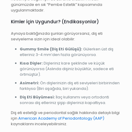
günümüzde en sık “Pembe Estetik” kapsamında
uygulanmaktadır.
Kimler İçin Uygundur? (Endikasyonlar)
Aynaya baktığınızda şunları görüyorsanız, diş eti
seviyeleme sizin için ideal olabilir:
Gummy Smile (Diş Eti Gülüşü):
Gülerken üst diş
etleriniz 3-4 mm’den fazla görünüyorsa.
Kısa Dişler:
Dişleriniz kare şeklinde ve küçük
görünüyorsa (Aslında dişiniz büyüktür, sadece eti
örtmüştür).
Asimetri:
Ön dişlerinizin diş eti seviyeleri birbirinden
farklıysa (Biri aşağıda, biri yukarıda).
Diş Eti Büyümesi:
İlaç kullanımı veya ortodonti
sonrası diş etleriniz şişip dişlerinizi kapattıysa.
Diş eti estetiği ve periodontal sağlık hakkında detaylı bilgi
için
American Academy of Periodontology (AAP)
kaynaklarını inceleyebilirsiniz.