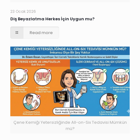
23 Ocak 2026
Diş Beyazlatma Herkes İçin Uygun mu?
Read more
Çene Kemiği Yetersizliğinde All-on-Six Tedavisi Mümkün
mü?