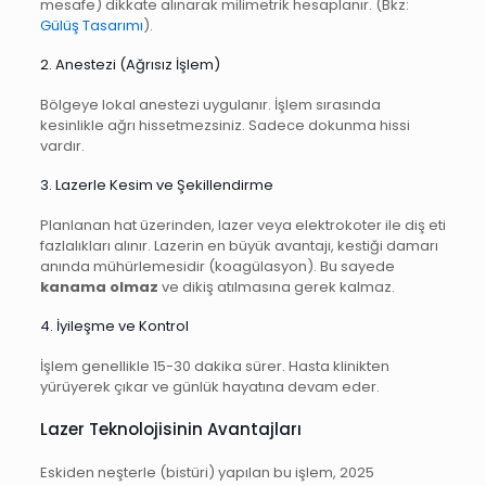
mesafe) dikkate alınarak milimetrik hesaplanır. (Bkz:
Gülüş Tasarımı
).
2. Anestezi (Ağrısız İşlem)
Bölgeye lokal anestezi uygulanır. İşlem sırasında
kesinlikle ağrı hissetmezsiniz. Sadece dokunma hissi
vardır.
3. Lazerle Kesim ve Şekillendirme
Planlanan hat üzerinden, lazer veya elektrokoter ile diş eti
fazlalıkları alınır. Lazerin en büyük avantajı, kestiği damarı
anında mühürlemesidir (koagülasyon). Bu sayede
kanama olmaz
ve dikiş atılmasına gerek kalmaz.
4. İyileşme ve Kontrol
İşlem genellikle 15-30 dakika sürer. Hasta klinikten
yürüyerek çıkar ve günlük hayatına devam eder.
Lazer Teknolojisinin Avantajları
Eskiden neşterle (bistüri) yapılan bu işlem, 2025