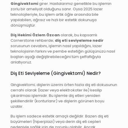
Gingivektomi
girer. Hastalarımız genellikle bu işlemin
zorlu bir ameliyat olduğunu sanır. Oysa 2025 lazer
teknolojileriyle, bu işlem artık öğle arasında bile
yapılabilen, ağrısız ve hızlı bir estetik dokunuşa
dönüşmüştür.
Diş Hekimi Özlem Özcan
olarak, bu kapsamlı
Cornerstone rehberde;
diş eti seviyeleme nedir
sorusunun cevabını, işlemin nasıl yapıldığını, lazer
teknolojisinin farkını ve pembe estetiğin gülüşünüzü nasıl
baştan aşağı değiştirebileceğini tüm şeffaflığıyla
anlatıyoruz.
Diş Eti Seviyeleme (Gingivektomi) Nedir?
Gingivektomi; dişlerin üzerini örten fazla diş eti dokusunun
cerrahi olarak (lazer veya elektrokoter ile) kesilip
çıkarılması işlemidir. Bu işlemle diş etleri yeniden
şekillendirilir (konturlanır) ve dişlerin görünen boyu
uzatılır.
Bu işlem sadece estetik amaçlı değildir. Bazen diş eti
büyümeleri (hiperplazi) veya derin diş eti cepleri
nedeniyle sağlık için de zorunlu olabilir. Ancak