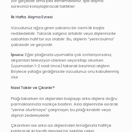
zor geçebilir ama pes etmemelisiniz. İşte alışma
sürecinizi kolaylaştıracak taktikler:
İlk Hafta: Alışma Evresi
Vücudunuz ağza giren yabancı bir cismi ilk başta
reddedebilir. Tükürük salgınız artabilir veya dişlerinizde
sabahları hafif bir sızı olabilir. Bu, dişlerin “yerini bulma”
çabasıdır ve geçicidir.
İpucu:
Eğer plağınızla uyumakta çok zorlanıyorsanız,
akşamları televizyon izlerken veya kitap okurken
(uyumadan 1-2 saat önce) takarak beyninizi alıştırın.
Böylece yatağa girdiğinizde vücudunuz onu kabullenmiş
olur.
Nasıl Takılır ve Çıkarılır?
Plağı takarken ön dişlerden başlayıp arka dişlere doğru
parmaklarınızla nazikçe bastırın. Asla dişlerinizle ısırarak
“yerine oturtmaya” çalışmayın; bu plağı kırabilir veya
dişinizi zedeleyebilir.
Çıkarırken ise arka azı dişlerinden tırnağınızla hafifçe
kaldırarak iki taraflı dengeli bir şekilde çekin.