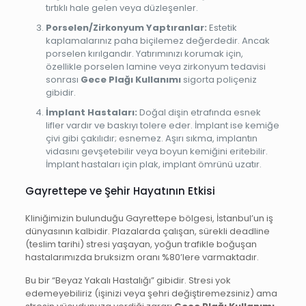
tırtıklı hale gelen veya düzleşenler.
Porselen/Zirkonyum Yaptıranlar:
Estetik
kaplamalarınız paha biçilemez değerdedir. Ancak
porselen kırılgandır. Yatırımınızı korumak için,
özellikle porselen lamine veya zirkonyum tedavisi
sonrası
Gece Plağı Kullanımı
sigorta poliçeniz
gibidir.
İmplant Hastaları:
Doğal dişin etrafında esnek
lifler vardır ve baskıyı tolere eder. İmplant ise kemiğe
çivi gibi çakılıdır; esnemez. Aşırı sıkma, implantın
vidasını gevşetebilir veya boyun kemiğini eritebilir.
İmplant hastaları için plak, implant ömrünü uzatır.
Gayrettepe ve Şehir Hayatının Etkisi
Kliniğimizin bulunduğu Gayrettepe bölgesi, İstanbul’un iş
dünyasının kalbidir. Plazalarda çalışan, sürekli deadline
(teslim tarihi) stresi yaşayan, yoğun trafikle boğuşan
hastalarımızda bruksizm oranı %80’lere varmaktadır.
Bu bir “Beyaz Yakalı Hastalığı” gibidir. Stresi yok
edemeyebiliriz (işinizi veya şehri değiştiremezsiniz) ama