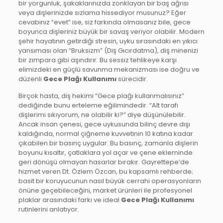
bir yorgunluk, şakaklarınızda zonklayan bir baş ağrısı
veya dişlerinizde sızlama hissediyor musunuz? Eğer
cevabınız “evet” ise, siz farkında olmasanız bile, gece
boyunca dişleriniz büyük bir savaş veriyor olabilir. Modern
şehir hayatının getirdiği stresin, uyku sırasındaki en yıkıcı
yansıması olan “Bruksizm” (Diş Gıcırdatma), diş minenizi
bir zımpara gibi aşındırır. Bu sessiz tehlikeye karşı
elimizdeki en güçlü savunma mekanizması ise doğru ve
düzenli
Gece Plağı Kullanımı
sürecidir.
Birçok hasta, diş hekimi “Gece plağı kullanmalısınız”
dediğinde bunu erteleme eğilimindedir. “Alt tarafı
dişlerimi sıkıyorum, ne olabilir ki?” diye düşünülebilir.
Ancak insan çenesi, gece uykusunda bilinç devre dışı
kaldığında, normal çiğneme kuvvetinin 10 katına kadar
çıkabilen bir basınç uygular. Bu basınç, zamanla dişlerin
boyunu kısaltır, çatlaklara yol açar ve çene ekleminde
geri dönüşü olmayan hasarlar bırakır. Gayrettepe’de
hizmet veren Dt. Özlem Özcan, bu kapsamlı rehberde;
basit bir koruyucunun nasıl büyük cerrahi operasyonların
önüne geçebileceğini, market ürünleri ile profesyonel
plaklar arasındaki farkı ve ideal
Gece Plağı Kullanımı
rutinlerini anlatıyor.