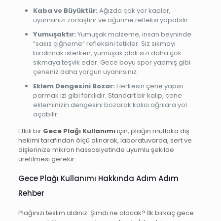
Kaba ve Büyüktür:
Ağızda çok yer kaplar,
uyumanızı zorlaştırır ve öğürme refleksi yapabilir.
Yumuşaktır:
Yumuşak malzeme, insan beyninde
“sakız çiğneme” refleksini tetikler. Siz sıkmayı
bırakmak isterken, yumuşak plak sizi daha çok
sıkmaya teşvik eder. Gece boyu spor yapmış gibi
çeneniz daha yorgun uyanırsınız.
Eklem Dengesini Bozar:
Herkesin çene yapısı
parmak izi gibi farklıdır. Standart bir kalıp, çene
ekleminizin dengesini bozarak kalıcı ağrılara yol
açabilir.
Etkili bir
Gece Plağı Kullanımı
için, plağın mutlaka diş
hekimi tarafından ölçü alınarak, laboratuvarda, sert ve
dişlerinize mikron hassasiyetinde uyumlu şekilde
üretilmesi gerekir.
Gece Plağı Kullanımı Hakkında Adım Adım
Rehber
Plağınızı teslim aldınız. Şimdi ne olacak? İlk birkaç gece