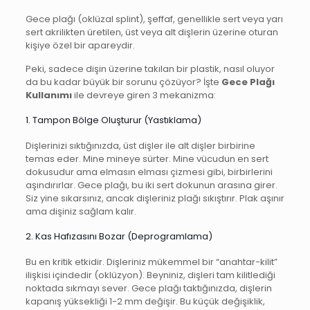
Gece plağı (oklüzal splint), şeffaf, genellikle sert veya yarı
sert akrilikten üretilen, üst veya alt dişlerin üzerine oturan
kişiye özel bir apareydir.
Peki, sadece dişin üzerine takılan bir plastik, nasıl oluyor
da bu kadar büyük bir sorunu çözüyor? İşte
Gece Plağı
Kullanımı
ile devreye giren 3 mekanizma:
1. Tampon Bölge Oluşturur (Yastıklama)
Dişlerinizi sıktığınızda, üst dişler ile alt dişler birbirine
temas eder. Mine mineye sürter. Mine vücudun en sert
dokusudur ama elmasın elması çizmesi gibi, birbirlerini
aşındırırlar. Gece plağı, bu iki sert dokunun arasına girer.
Siz yine sıkarsınız, ancak dişleriniz plağı sıkıştırır. Plak aşınır
ama dişiniz sağlam kalır.
2. Kas Hafızasını Bozar (Deprogramlama)
Bu en kritik etkidir. Dişleriniz mükemmel bir “anahtar-kilit”
ilişkisi içindedir (oklüzyon). Beyniniz, dişleri tam kilitlediği
noktada sıkmayı sever. Gece plağı taktığınızda, dişlerin
kapanış yüksekliği 1-2 mm değişir. Bu küçük değişiklik,