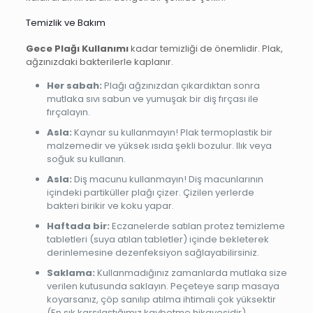
Temizlik ve Bakım
Gece Plağı Kullanımı
kadar temizliği de önemlidir. Plak,
ağzınızdaki bakterilerle kaplanır.
Her sabah:
Plağı ağzınızdan çıkardıktan sonra
mutlaka sıvı sabun ve yumuşak bir diş fırçası ile
fırçalayın.
Asla:
Kaynar su kullanmayın! Plak termoplastik bir
malzemedir ve yüksek ısıda şekli bozulur. Ilık veya
soğuk su kullanın.
Asla:
Diş macunu kullanmayın! Diş macunlarının
içindeki partiküller plağı çizer. Çizilen yerlerde
bakteri birikir ve koku yapar.
Haftada bir:
Eczanelerde satılan protez temizleme
tabletleri (suya atılan tabletler) içinde bekleterek
derinlemesine dezenfeksiyon sağlayabilirsiniz.
Saklama:
Kullanmadığınız zamanlarda mutlaka size
verilen kutusunda saklayın. Peçeteye sarıp masaya
koyarsanız, çöp sanılıp atılma ihtimali çok yüksektir
(En sık karşılaştığımız kaybetme hikayesidir).