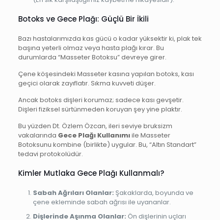
Botoks ve Gece Plağı: Güçlü Bir İkili
Bazı hastalarımızda kas gücü o kadar yüksektir ki, plak tek
başına yeterli olmaz veya hasta plağı kırar. Bu
durumlarda “Masseter Botoksu” devreye girer.
Çene köşesindeki Masseter kasına yapılan botoks, kası
geçici olarak zayıflatır. Sıkma kuvveti düşer.
Ancak botoks dişleri korumaz; sadece kası gevşetir.
Dişleri fiziksel sürtünmeden koruyan şey yine plaktır.
Bu yüzden Dt. Özlem Özcan, ileri seviye bruksizm
vakalarında
Gece Plağı Kullanımı
ile Masseter
Botoksunu kombine (birlikte) uygular. Bu, “Altın Standart”
tedavi protokolüdür.
Kimler Mutlaka Gece Plağı Kullanmalı?
Sabah Ağrıları Olanlar:
Şakaklarda, boyunda ve
çene ekleminde sabah ağrısı ile uyananlar.
Dişlerinde Aşınma Olanlar:
Ön dişlerinin uçları