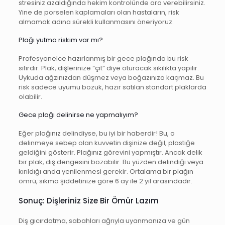
stresiniz azaldığında hekim kontrolünde ara verebilirsiniz.
Yine de porselen kaplamaları olan hastaların, risk
almamak adına sürekli kullanmasını öneriyoruz.
Plağı yutma riskim var mı?
Profesyonelce hazırlanmış bir gece plağında bu risk
sıfırdır. Plak, dişlerinize “çıt” diye oturacak sıkılıkta yapılır.
Uykuda ağzınızdan düşmez veya boğazınıza kaçmaz. Bu
risk sadece uyumu bozuk, hazır satılan standart plaklarda
olabilir.
Gece plağı delinirse ne yapmalıyım?
Eğer plağınız delindiyse, bu iyi bir haberdir! Bu, o
delinmeye sebep olan kuvvetin dişinize değil, plastiğe
geldiğini gösterir. Plağınız görevini yapmıştır. Ancak delik
bir plak, diş dengesini bozabilir. Bu yüzden delindiği veya
kırıldığı anda yenilenmesi gerekir. Ortalama bir plağın
ömrü, sıkma şiddetinize göre 6 ay ile 2 yıl arasındadır.
Sonuç: Dişleriniz Size Bir Ömür Lazım
Diş gıcırdatma, sabahları ağrıyla uyanmanıza ve gün