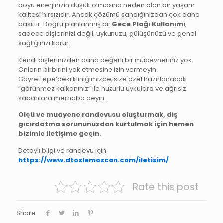
boyu enerjinizin düşük olmasına neden olan bir yaşam
kalitesi hırsızıdır. Ancak çözümü sandığınızdan çok daha
basittir. Doğru planlanmış bir
Gece Plağı Kullanımı
,
sadece dişlerinizi değil; uykunuzu, gülüşünüzü ve genel
sağlığınızı korur.
Kendi dişlerinizden daha değerli bir mücevheriniz yok.
Onların birbirini yok etmesine izin vermeyin.
Gayrettepe’deki kliniğimizde, size özel hazırlanacak
“görünmez kalkanınız” ile huzurlu uykulara ve ağrısız
sabahlara merhaba deyin.
Ölçü ve muayene randevusu oluşturmak, diş
gıcırdatma sorununuzdan kurtulmak için hemen
bizimle iletişime geçin.
Detaylı bilgi ve randevu için:
https://www.dtozlemozcan.com/iletisim/
Rate this post
Share