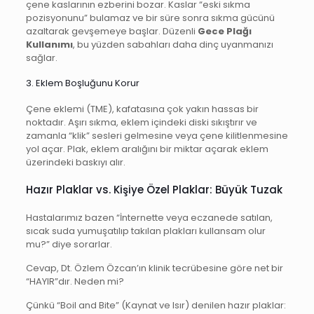
çene kaslarının ezberini bozar. Kaslar “eski sıkma
pozisyonunu” bulamaz ve bir süre sonra sıkma gücünü
azaltarak gevşemeye başlar. Düzenli
Gece Plağı
Kullanımı
, bu yüzden sabahları daha dinç uyanmanızı
sağlar.
3. Eklem Boşluğunu Korur
Çene eklemi (TME), kafatasına çok yakın hassas bir
noktadır. Aşırı sıkma, eklem içindeki diski sıkıştırır ve
zamanla “klik” sesleri gelmesine veya çene kilitlenmesine
yol açar. Plak, eklem aralığını bir miktar açarak eklem
üzerindeki baskıyı alır.
Hazır Plaklar vs. Kişiye Özel Plaklar: Büyük Tuzak
Hastalarımız bazen “İnternette veya eczanede satılan,
sıcak suda yumuşatılıp takılan plakları kullansam olur
mu?” diye sorarlar.
Cevap, Dt. Özlem Özcan’ın klinik tecrübesine göre net bir
“HAYIR”dır. Neden mi?
Çünkü “Boil and Bite” (Kaynat ve Isır) denilen hazır plaklar: