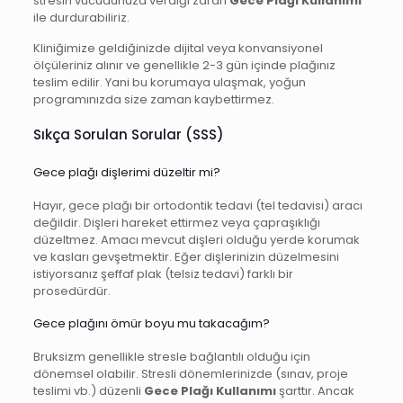
stresin vücudunuza verdiği zararı
Gece Plağı Kullanımı
ile durdurabiliriz.
Kliniğimize geldiğinizde dijital veya konvansiyonel
ölçüleriniz alınır ve genellikle 2-3 gün içinde plağınız
teslim edilir. Yani bu korumaya ulaşmak, yoğun
programınızda size zaman kaybettirmez.
Sıkça Sorulan Sorular (SSS)
Gece plağı dişlerimi düzeltir mi?
Hayır, gece plağı bir ortodontik tedavi (tel tedavisi) aracı
değildir. Dişleri hareket ettirmez veya çapraşıklığı
düzeltmez. Amacı mevcut dişleri olduğu yerde korumak
ve kasları gevşetmektir. Eğer dişlerinizin düzelmesini
istiyorsanız şeffaf plak (telsiz tedavi) farklı bir
prosedürdür.
Gece plağını ömür boyu mu takacağım?
Bruksizm genellikle stresle bağlantılı olduğu için
dönemsel olabilir. Stresli dönemlerinizde (sınav, proje
teslimi vb.) düzenli
Gece Plağı Kullanımı
şarttır. Ancak