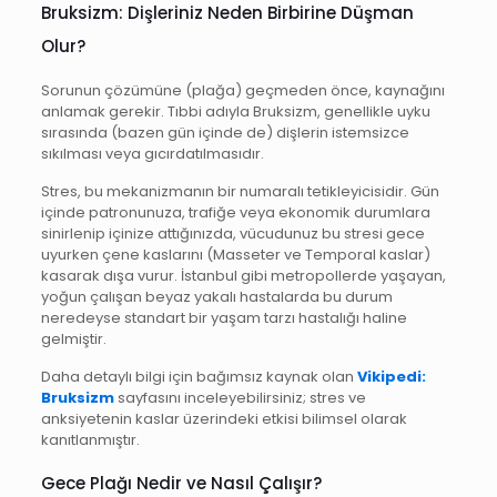
Bruksizm: Dişleriniz Neden Birbirine Düşman
Olur?
Sorunun çözümüne (plağa) geçmeden önce, kaynağını
anlamak gerekir. Tıbbi adıyla Bruksizm, genellikle uyku
sırasında (bazen gün içinde de) dişlerin istemsizce
sıkılması veya gıcırdatılmasıdır.
Stres, bu mekanizmanın bir numaralı tetikleyicisidir. Gün
içinde patronunuza, trafiğe veya ekonomik durumlara
sinirlenip içinize attığınızda, vücudunuz bu stresi gece
uyurken çene kaslarını (Masseter ve Temporal kaslar)
kasarak dışa vurur. İstanbul gibi metropollerde yaşayan,
yoğun çalışan beyaz yakalı hastalarda bu durum
neredeyse standart bir yaşam tarzı hastalığı haline
gelmiştir.
Daha detaylı bilgi için bağımsız kaynak olan
Vikipedi:
Bruksizm
sayfasını inceleyebilirsiniz; stres ve
anksiyetenin kaslar üzerindeki etkisi bilimsel olarak
kanıtlanmıştır.
Gece Plağı Nedir ve Nasıl Çalışır?