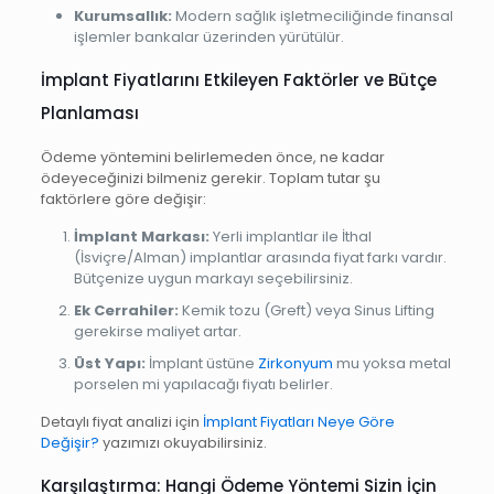
Kurumsallık:
Modern sağlık işletmeciliğinde finansal
işlemler bankalar üzerinden yürütülür.
İmplant Fiyatlarını Etkileyen Faktörler ve Bütçe
Planlaması
Ödeme yöntemini belirlemeden önce, ne kadar
ödeyeceğinizi bilmeniz gerekir. Toplam tutar şu
faktörlere göre değişir:
İmplant Markası:
Yerli implantlar ile İthal
(İsviçre/Alman) implantlar arasında fiyat farkı vardır.
Bütçenize uygun markayı seçebilirsiniz.
Ek Cerrahiler:
Kemik tozu (Greft) veya Sinus Lifting
gerekirse maliyet artar.
Üst Yapı:
İmplant üstüne
Zirkonyum
mu yoksa metal
porselen mi yapılacağı fiyatı belirler.
Detaylı fiyat analizi için
İmplant Fiyatları Neye Göre
Değişir?
yazımızı okuyabilirsiniz.
Karşılaştırma: Hangi Ödeme Yöntemi Sizin İçin