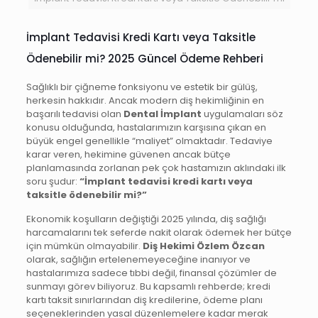
İmplant Tedavisi Kredi Kartı veya Taksitle
Ödenebilir mi? 2025 Güncel Ödeme Rehberi
Sağlıklı bir çiğneme fonksiyonu ve estetik bir gülüş,
herkesin hakkıdır. Ancak modern diş hekimliğinin en
başarılı tedavisi olan
Dental İmplant
uygulamaları söz
konusu olduğunda, hastalarımızın karşısına çıkan en
büyük engel genellikle “maliyet” olmaktadır. Tedaviye
karar veren, hekimine güvenen ancak bütçe
planlamasında zorlanan pek çok hastamızın aklındaki ilk
soru şudur:
“İmplant tedavisi kredi kartı veya
taksitle ödenebilir mi?”
Ekonomik koşulların değiştiği 2025 yılında, diş sağlığı
harcamalarını tek seferde nakit olarak ödemek her bütçe
için mümkün olmayabilir.
Diş Hekimi Özlem Özcan
olarak, sağlığın ertelenemeyeceğine inanıyor ve
hastalarımıza sadece tıbbi değil, finansal çözümler de
sunmayı görev biliyoruz. Bu kapsamlı rehberde; kredi
kartı taksit sınırlarından diş kredilerine, ödeme planı
seçeneklerinden yasal düzenlemelere kadar merak