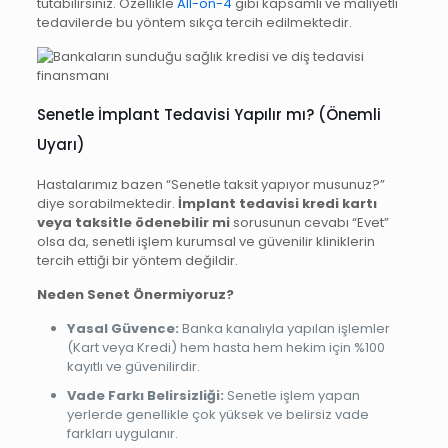
tutabilirsiniz. Özellikle
All-on-4
gibi kapsamlı ve maliyetli
tedavilerde bu yöntem sıkça tercih edilmektedir.
Senetle İmplant Tedavisi Yapılır mı? (Önemli
Uyarı)
Hastalarımız bazen “Senetle taksit yapıyor musunuz?”
diye sorabilmektedir.
İmplant tedavisi kredi kartı
veya taksitle ödenebilir mi
sorusunun cevabı “Evet”
olsa da, senetli işlem kurumsal ve güvenilir kliniklerin
tercih ettiği bir yöntem değildir.
Neden Senet Önermiyoruz?
Yasal Güvence:
Banka kanalıyla yapılan işlemler
(Kart veya Kredi) hem hasta hem hekim için %100
kayıtlı ve güvenilirdir.
Vade Farkı Belirsizliği:
Senetle işlem yapan
yerlerde genellikle çok yüksek ve belirsiz vade
farkları uygulanır.