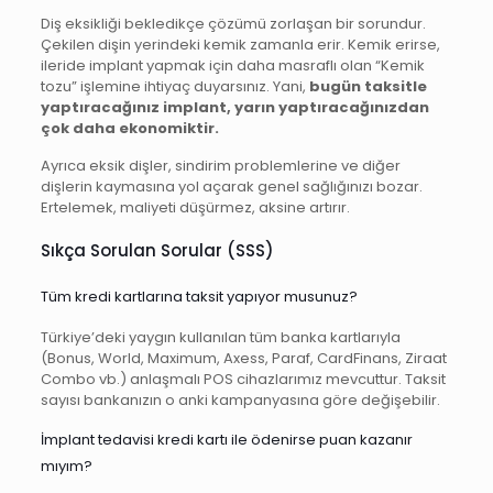
Diş eksikliği bekledikçe çözümü zorlaşan bir sorundur.
Çekilen dişin yerindeki kemik zamanla erir. Kemik erirse,
ileride implant yapmak için daha masraflı olan “Kemik
tozu” işlemine ihtiyaç duyarsınız. Yani,
bugün taksitle
yaptıracağınız implant, yarın yaptıracağınızdan
çok daha ekonomiktir.
Ayrıca eksik dişler, sindirim problemlerine ve diğer
dişlerin kaymasına yol açarak genel sağlığınızı bozar.
Ertelemek, maliyeti düşürmez, aksine artırır.
Sıkça Sorulan Sorular (SSS)
Tüm kredi kartlarına taksit yapıyor musunuz?
Türkiye’deki yaygın kullanılan tüm banka kartlarıyla
(Bonus, World, Maximum, Axess, Paraf, CardFinans, Ziraat
Combo vb.) anlaşmalı POS cihazlarımız mevcuttur. Taksit
sayısı bankanızın o anki kampanyasına göre değişebilir.
İmplant tedavisi kredi kartı ile ödenirse puan kazanır
mıyım?