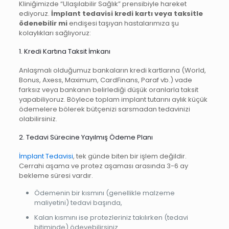
Kliniğimizde “Ulaşılabilir Sağlık” prensibiyle hareket
ediyoruz.
İmplant tedavisi kredi kartı veya taksitle
ödenebilir mi
endişesi taşıyan hastalarımıza şu
kolaylıkları sağlıyoruz:
1. Kredi Kartına Taksit İmkanı
Anlaşmalı olduğumuz bankaların kredi kartlarına (World,
Bonus, Axess, Maximum, CardFinans, Paraf vb.) vade
farksız veya bankanın belirlediği düşük oranlarla taksit
yapabiliyoruz. Böylece toplam implant tutarını aylık küçük
ödemelere bölerek bütçenizi sarsmadan tedavinizi
olabilirsiniz.
2. Tedavi Sürecine Yayılmış Ödeme Planı
İmplant Tedavisi
, tek günde biten bir işlem değildir.
Cerrahi aşama ve protez aşaması arasında 3-6 ay
bekleme süresi vardır.
Ödemenin bir kısmını (genellikle malzeme
maliyetini) tedavi başında,
Kalan kısmını ise protezleriniz takılırken (tedavi
bitiminde) ödeyebilirsiniz.