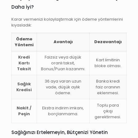
Daha İyi?
Karar vermenizi kolaylaştırmak için ödeme yöntemlerini
kıyasladık:
Ödeme
Avantajı
Dezavantajı
Yöntemi
Kredi
Faizsiz veya düşük
Kart limitinin
Kartı
oranlı taksit,
bloke olması.
Taksit
Bonus/Puan kazanımı.
36 aya varan uzun
Banka kredi
Sağlık
vade, düşük aylık
faiz oranının
Kredisi
ödeme.
eklenmesi.
Toplu para
Nakit /
Ekstra indirim imkanı,
çıkışı
Peşin
borçlanmama.
gerektirmesi.
Sağlığınızı Ertelemeyin, Bütçenizi Yönetin