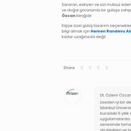
Sararan, eskiyen ve sizi mutsuz eden d
ve doğal görünümlü bir gülüşe sahip
Özcan
kliniğidir.
Kişiye özel gülüş tasarımı seçenekler
bilgi almak için
Hemen Randevu Al
kadar uzağınızda değil.
Share
Dt. Özlem Özca
Liseden iyi bir 
İstanbul Üniversi
buradaki 5 yıllık 
uygulamalarda g
senesinde tamaml
diş klinikleri v