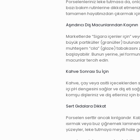
Porselenleriniz leke tutmasa da, onla
bazı bakım rutinlerine dikkat etmeniz
tamamen hayatınızdan çıkarmak için a
Aşındırıcı Diş Macunlarından Kaçının
Marketlerde “Sigara içenler için” veya
büyük partiküller (granüller) bulunan
muhteşem “cila” (glaze) tabakasını z
başlayabilir. Bunun yerine, jel formu
macunlar tercih edin.
Kahve Sonrası Su İçin
Kahve, çay veya asitli içeceklerden s
içi pH dengesini sağlar ve diş eti sağ
komşu dişleriniz ve diş etleriniz için b
Sert Gıdalara Dikkat
Porselen serttir ancak kırılgandır. K
ısırmak veya buz çiğnemek laminenin 
yüzeyler, leke tutmaya meyilli hale ge