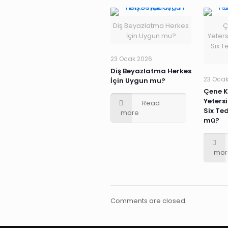
Diş Beyazlatma Herkes
Ç
İçin Uygun mu?
Yeters
Six 
23 Ocak 2026
Diş Beyazlatma Herkes
23 Oca
İçin Uygun mu?
Çene K
Yetersi
Read
Six Te
more
mü?
mor
Comments are closed.