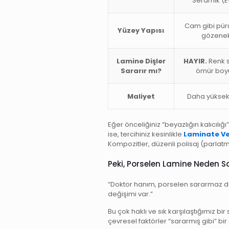
Seramik (
Cam gibi pür
Yüzey Yapısı
gözenek
Lamine Dişler
HAYIR.
Renk st
Sararır mı?
ömür boy
Maliyet
Daha yüksek
Eğer önceliğiniz “beyazlığın kalıcıl
ise, tercihiniz kesinlikle
Laminate Ve
Kompozitler, düzenli polisaj (parlatm
Peki, Porselen Lamine Neden Sa
“Doktor hanım, porselen sararmaz d
değişimi var.”
Bu çok haklı ve sık karşılaştığımız b
çevresel faktörler “sararmış gibi” bir a