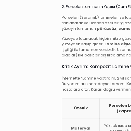
2. Porselen Laminenin Yapısı (Cam Etk
Porselen (Seramik) lamineler ise la
fırınlanarak ve üzerleri özel bir “glaz
yüzeyin tamamen
pürüzsüz, camsı
Yüzeyde tutunacak hiçbir mikro göze
yüzeyden kayıp gider.
Lamine dişle
işçiliği ile tamamen yersizdir. Üzeri
gıdalar) ise basit bir diş fırçalama h
Kritik Ayrım: Kompozit Lamine 
İnternette “Lamine yaptırdım, 2 yıl so
Bu yorumların neredeyse tamamı
Ko
hastalara aittir. Kararı doğru vermeni
Porselen 
Özellik
(Yapra
Yüksek ısıda sı
Materyal