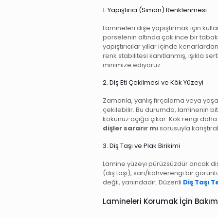
1. Yapıştırıcı (Siman) Renklenmesi
Lamineleri dişe yapıştırmak için kullan
porselenin altında çok ince bir tabaka
yapıştırıcılar yıllar içinde kenarlardan
renk stabilitesi kanıtlanmış, ışıkla se
minimize ediyoruz.
2. Diş Eti Çekilmesi ve Kök Yüzeyi
Zamanla, yanlış fırçalama veya yaşa b
çekilebilir. Bu durumda, laminenin bitt
kökünüz açığa çıkar. Kök rengi daha 
dişler sararır mı
sorusuyla karıştırab
3. Diş Taşı ve Plak Birikimi
Lamine yüzeyi pürüzsüzdür ancak diş a
(diş taşı), sarı/kahverengi bir görünt
değil, yanındadır. Düzenli
Diş Taşı T
Lamineleri Korumak İçin Bakım 