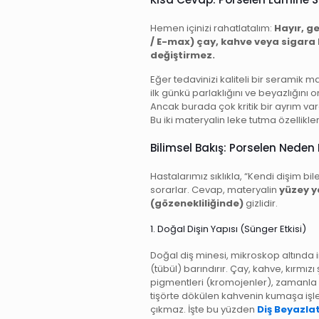
Hemen içinizi rahatlatalım:
Hayır, g
/ E-max) çay, kahve veya sigara
değiştirmez.
Eğer tedavinizi kaliteli bir seramik mat
ilk günkü parlaklığını ve beyazlığını 
Ancak burada çok kritik bir ayrım va
Bu iki materyalin leke tutma özellikle
Bilimsel Bakış: Porselen Nede
Hastalarımız sıklıkla, “Kendi dişim bi
sorarlar. Cevap, materyalin
yüzey y
(gözenekliliğinde)
gizlidir.
1. Doğal Dişin Yapısı (Sünger Etkisi)
Doğal diş minesi, mikroskop altında
(tübül) barındırır. Çay, kahve, kırmı
pigmentleri (kromojenler), zamanla b
tişörte dökülen kahvenin kumaşa işlem
çıkmaz. İşte bu yüzden
Diş Beyazla