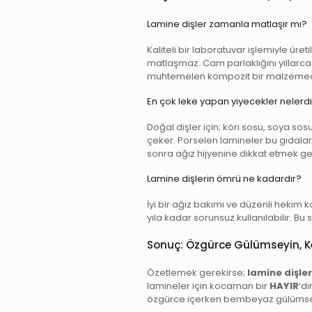
Lamine dişler zamanla matlaşır mı?
Kaliteli bir laboratuvar işlemiyle üret
matlaşmaz. Cam parlaklığını yıllarc
muhtemelen kompozit bir malzemedir v
En çok leke yapan yiyecekler nelerdi
Doğal dişler için; köri sosu, soya sos
çeker. Porselen lamineler bu gıdalar
sonra ağız hijyenine dikkat etmek gen
Lamine dişlerin ömrü ne kadardır?
İyi bir ağız bakımı ve düzenli hekim ko
yıla kadar sorunsuz kullanılabilir. B
Sonuç: Özgürce Gülümseyin, Key
Özetlemek gerekirse;
lamine dişler
lamineler için kocaman bir
HAYIR
‘dı
özgürce içerken bembeyaz gülümse