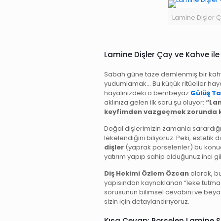
Lamine Dişler Ç
Lamine Dişler Çay ve Kahve ile 
Sabah güne taze demlenmiş bir kahv
yudumlamak… Bu küçük ritüeller haya
hayalinizdeki o bembeyaz
Gülüş Ta
aklınıza gelen ilk soru şu oluyor:
“Lam
keyfimden vazgeçmek zorunda k
Doğal dişlerimizin zamanla sarardığın
lekelendiğini biliyoruz. Peki, estetik 
dişler
(yaprak porselenler) bu konud
yatırım yapıp sahip olduğunuz inci gibi
Diş Hekimi Özlem Özcan
olarak, b
yapısından kaynaklanan “leke tutmazlı
sorusunun bilimsel cevabını ve beyaz
sizin için detaylandırıyoruz.
Kısa Cevap: Porselen Lamine S