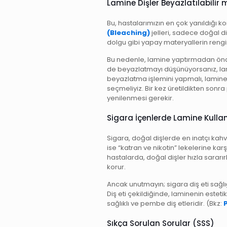
Lamine Dişler Beyazlatılabilir 
Bu, hastalarımızın en çok yanıldığı ko
(Bleaching)
jelleri, sadece doğal di
dolgu gibi yapay materyallerin rengi
Bu nedenle, lamine yaptırmadan önce r
de beyazlatmayı düşünüyorsanız, l
beyazlatma işlemini yapmalı, laminel
seçmeliyiz. Bir kez üretildikten sonr
yenilenmesi gerekir.
Sigara İçenlerde Lamine Kulla
Sigara, doğal dişlerde en inatçı kahv
ise “katran ve nikotin” lekelerine kar
hastalarda, doğal dişler hızla sararı
korur.
Ancak unutmayın; sigara diş eti sağlı
Diş eti çekildiğinde, laminenin estetik 
sağlıklı ve pembe diş etleridir. (Bkz:
Sıkça Sorulan Sorular (SSS)