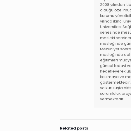
2008 yılından i
olduğu özel mua
kurumu yönetici
yılında ikinci ün
Üniversitesi Sağ
senesinde mezun 
mesleki seminer
mesleğinde günc
Mezuniyet sonras
mesleğinde daha
eğitimleri muay
güncel tedavi v
hedefleyerek ul
katılmaya ve m
göstermektedir.
ve kuruluşta akt
sorumluluk proj
vermektedir.
Related posts