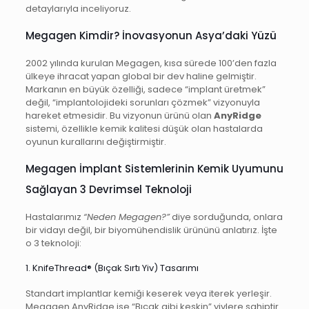
detaylarıyla inceliyoruz.
Megagen Kimdir? İnovasyonun Asya’daki Yüzü
2002 yılında kurulan Megagen, kısa sürede 100’den fazla
ülkeye ihracat yapan global bir dev haline gelmiştir.
Markanın en büyük özelliği, sadece “implant üretmek”
değil, “implantolojideki sorunları çözmek” vizyonuyla
hareket etmesidir. Bu vizyonun ürünü olan
AnyRidge
sistemi, özellikle kemik kalitesi düşük olan hastalarda
oyunun kurallarını değiştirmiştir.
Megagen İmplant Sistemlerinin Kemik Uyumunu
Sağlayan 3 Devrimsel Teknoloji
Hastalarımız
“Neden Megagen?”
diye sorduğunda, onlara
bir vidayı değil, bir biyomühendislik ürününü anlatırız. İşte
o 3 teknoloji:
1. KnifeThread® (Bıçak Sırtı Yiv) Tasarımı
Standart implantlar kemiği keserek veya iterek yerleşir.
Megagen AnyRidge ise “Bıçak gibi keskin” yivlere sahiptir.