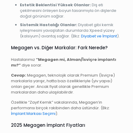
Estetik Beklentisi Yüksek Olanlar:
Diş eti
çekilmesini önleyen boyun tasarımıyla ön dişlerde
doğal görünüm sağlar.
Sistemik Hastalığı Olanlar:
Diyabet gibi kemik
iyileşmesini yavaşlatan durumlarda Xpeed yüzey
(kalsiyum) avantaj sağlar. (Bkz:
Diyabet ve İmplant
).
Megagen vs. Diğer Markalar: Fark Nerede?
Hastalarımız
“Megagen mi, Alman/İsviçre implantı
mı?”
diye sorar.
Cevap:
Megagen, teknolojik olarak Premium (İsviçre)
markalarla yarışır, hatta bazı özellikleriyle (yiv yapısı)
onları geçer. Ancak fiyat olarak genellikle Premium
markalardan daha ulaşılabilirdir.
Özellikle “Zayıf Kemik” vakalarında, Megagen’in
performansı birçok rakibinden daha üstündür. (Bkz:
İmplant Markası Seçimi
).
2025 Megagen İmplant Fiyatları