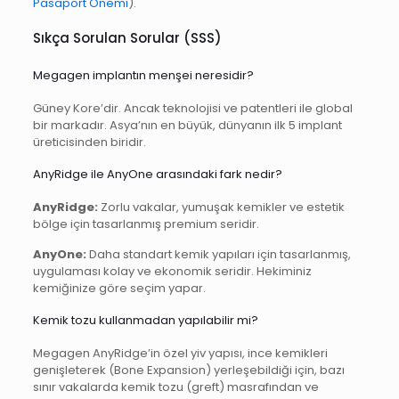
Pasaport Önemi
).
Sıkça Sorulan Sorular (SSS)
Megagen implantın menşei neresidir?
Güney Kore’dir. Ancak teknolojisi ve patentleri ile global
bir markadır. Asya’nın en büyük, dünyanın ilk 5 implant
üreticisinden biridir.
AnyRidge ile AnyOne arasındaki fark nedir?
AnyRidge:
Zorlu vakalar, yumuşak kemikler ve estetik
bölge için tasarlanmış premium seridir.
AnyOne:
Daha standart kemik yapıları için tasarlanmış,
uygulaması kolay ve ekonomik seridir. Hekiminiz
kemiğinize göre seçim yapar.
Kemik tozu kullanmadan yapılabilir mi?
Megagen AnyRidge’in özel yiv yapısı, ince kemikleri
genişleterek (Bone Expansion) yerleşebildiği için, bazı
sınır vakalarda kemik tozu (greft) masrafından ve