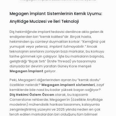
Megagen İmplant Sistemlerinin Kemik Uyumu:
AnyRidge Mucizesi ve İleri Teknoloji
Diş hekimliğinde implant tedavisi denilince akla gelen ilk
endişelerden biri “kemik kalitesi”dir. Birçok hasta,
hekiminden şu cümleyi duymaktan korkar:
“Kemiğiniz çok
yumuşak veya yetersiz, implant tutmayabilir.”
Ancak
teknolojinin sınırlarını zorlayan bazı markalar, bu korkuyu
tarihe gömmek için çalışıyor. İşte bu markaların başında,
geliştirdiği “Bıçak Sırtı” (Knife Thread) yiv tasarımıyla
dünyada bir devrim yaratan Güney Kore menşeli
Megagen İmplant
geliyor.
Peki, Megagen’i diğerlerinden ayıran bu “kemik dostu”
özellikler nelerdir?
Megagen implant sistemleri
, zayıf
kemiklerde bile nasıl bu kadar yüksek başarı sağlıyor?
Diş Hekimi Özlem Özcan
olarak, bu kapsamlı
Cornerstone rehberde; Megagen’in (özellikle AnyRidge
modelinin) mühendislik harikası tasarımını, kalsiyumla
zenginleştirilmiş yüzeyini ve 2025 yılında neden en çok
tercih edilen markalardan biri olduğunu tüm bilimsel