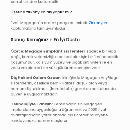
cerrahisinden kurtarabilir.
Üzerine zirkonyum diş yapılır mı?
Evet. Megagen’in protez parçaları estetik
Zirkonyum
kaplamalarla tam uyumludur.
Sonuç: Kemiğinizin En İyi Dostu
Özetle;
Megagen implant sistemleri
, sadece bir vida
değil, kemik yetersizliği olan hastalar için bir “mühendislik
çözümü”dür. Kalsiyum yüzeyi ve bıçak sırtı yivleri ile en
zorlu vakalarda bile yüz güldüren sonuçlar verir.
Diş Hekimi Özlem Özcan
, kliniğinde Megagen AnyRidge
sistemlerini, özellikle kemik kalitesi düşük olan veya
hemen diş takılması (Immediate) gereken hastalarında
güvenle uygulamaktadır.
Teknolojiyle Tanışın:
Kemik yapınızın Megagen
implantlarına uygunluğunu öğrenmek ve 2025 fiyat
avantajlarından yararlanmak için ücretsiz muayene
randevunuzu hemen oluşturun.