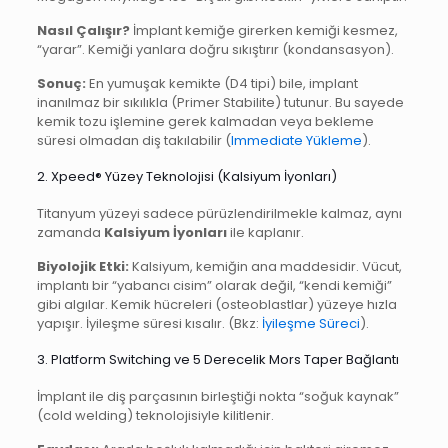
Nasıl Çalışır?
İmplant kemiğe girerken kemiği kesmez,
“yarar”. Kemiği yanlara doğru sıkıştırır (kondansasyon).
Sonuç:
En yumuşak kemikte (D4 tipi) bile, implant
inanılmaz bir sıkılıkla (Primer Stabilite) tutunur. Bu sayede
kemik tozu işlemine gerek kalmadan veya bekleme
süresi olmadan diş takılabilir (
Immediate Yükleme
).
2. Xpeed® Yüzey Teknolojisi (Kalsiyum İyonları)
Titanyum yüzeyi sadece pürüzlendirilmekle kalmaz, aynı
zamanda
Kalsiyum İyonları
ile kaplanır.
Biyolojik Etki:
Kalsiyum, kemiğin ana maddesidir. Vücut,
implantı bir “yabancı cisim” olarak değil, “kendi kemiği”
gibi algılar. Kemik hücreleri (osteoblastlar) yüzeye hızla
yapışır. İyileşme süresi kısalır. (Bkz:
İyileşme Süreci
).
3. Platform Switching ve 5 Derecelik Mors Taper Bağlantı
İmplant ile diş parçasının birleştiği nokta “soğuk kaynak”
(cold welding) teknolojisiyle kilitlenir.