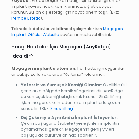
Faydası:
Arada boşluk kalmadığı için bakteri giremez.
İmplant çevresindeki kemik erimez, diş eti seviyesi
korunur. Bu, ön diş estetiği için hayati önem taşır. (Bkz:
Pembe Estetik
).
Teknolojik detaylar ve bilimsel çalışmalar için
Megagen
Implant Official Website
sayfasını inceleyebilirsiniz.
Hangi Hastalar İçin Megagen (AnyRidge)
İdealdir?
Megagen implant sistemleri
, her hasta için uygundur
ancak şu zorlu vakalarda “Kurtarıcı” rolü oynar:
Yetersiz ve Yumuşak Kemiği Olanlar:
Özellikle üst
çene arka bölgede kemik süngerimsidir. AnyRidge,
bu yumuşak kemiği sıkıştırarak tutunur. Sinüs lifting
işlemine gerek kalmadan kısa implantlarla çözüm
sunabilir. (Bkz:
Sinüs Lifting
).
Diş Çekimiyle Aynı Anda İmplant İsteyenler:
Çekim boşluğuna (sokete) yerleştirilen implantın
oynamaması gerekir. Megagen’in geniş yivleri
boşluğu doldurur ve anında sabitlenir.