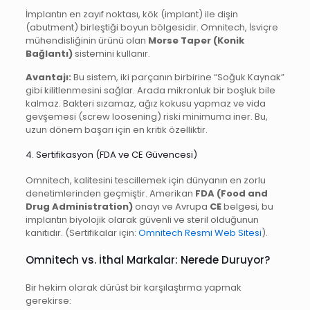
İmplantın en zayıf noktası, kök (implant) ile dişin
(abutment) birleştiği boyun bölgesidir. Omnitech, İsviçre
mühendisliğinin ürünü olan
Morse Taper (Konik
Bağlantı)
sistemini kullanır.
Avantajı:
Bu sistem, iki parçanın birbirine “Soğuk Kaynak”
gibi kilitlenmesini sağlar. Arada mikronluk bir boşluk bile
kalmaz. Bakteri sızamaz, ağız kokusu yapmaz ve vida
gevşemesi (screw loosening) riski minimuma iner. Bu,
uzun dönem başarı için en kritik özelliktir.
4. Sertifikasyon (FDA ve CE Güvencesi)
Omnitech, kalitesini tescillemek için dünyanın en zorlu
denetimlerinden geçmiştir. Amerikan
FDA (Food and
Drug Administration)
onayı ve Avrupa
CE
belgesi, bu
implantın biyolojik olarak güvenli ve steril olduğunun
kanıtıdır. (Sertifikalar için:
Omnitech Resmi Web Sitesi
).
Omnitech vs. İthal Markalar: Nerede Duruyor?
Bir hekim olarak dürüst bir karşılaştırma yapmak
gerekirse: