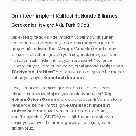
Omnitech İmplant Kalitesi Hakkında Bilinmesi
Gerekenler: İsviçre Aklı, Türk Gücü
Diş eksikliği tedavisinde implant yaptırmayı düşünen
hastalarımızın karşısına çıkan marka seçenekleri her
geçen gün artıyor. İthal (Avrupa/Amerika) markaların
yüksek maliyetleri, gözleri yerli seçeneklere çevirirken;
hastaların zihnindeki en büyük soru işareti “Kalite ve
Güven” oluyor. Tam bu noktada,
“İsviçre’de Geliştirilen,
Türkiye’de Üretilen”
mottosuyla dikkat çeken bir marka
sahneye çıkıyor:
Omnitech İmplant.
Peki, Omnitech implant gerçekten kaliteli mi? “Yerli”
olması bir dezavantaj mı, yoksa bir avantaj mı?
Diş
Hekimi Özlem Özcan
olarak, bu kapsamlı Cornerstone
rehberde; bir hekim titizliğiyle
Omnitech implant
kalitesi
ni laboratuvar verileri, kullanılan teknoloji,
sertifikasyonları (CE, FDA) ve klinik başarı oranlarıyla
masaya yatırıyor, bilinmesi gereken tüm gerçekleri
anlatıyoruz.