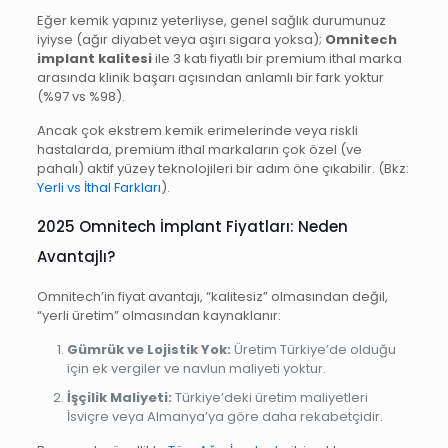
Eğer kemik yapınız yeterliyse, genel sağlık durumunuz
iyiyse (ağır diyabet veya aşırı sigara yoksa);
Omnitech
implant kalitesi
ile 3 katı fiyatlı bir premium ithal marka
arasında klinik başarı açısından anlamlı bir fark yoktur
(%97 vs %98).
Ancak çok ekstrem kemik erimelerinde veya riskli
hastalarda, premium ithal markaların çok özel (ve
pahalı) aktif yüzey teknolojileri bir adım öne çıkabilir. (Bkz:
Yerli vs İthal Farkları
).
2025 Omnitech İmplant Fiyatları: Neden
Avantajlı?
Omnitech’in fiyat avantajı, “kalitesiz” olmasından değil,
“yerli üretim” olmasından kaynaklanır:
Gümrük ve Lojistik Yok:
Üretim Türkiye’de olduğu
için ek vergiler ve navlun maliyeti yoktur.
İşçilik Maliyeti:
Türkiye’deki üretim maliyetleri
İsviçre veya Almanya’ya göre daha rekabetçidir.