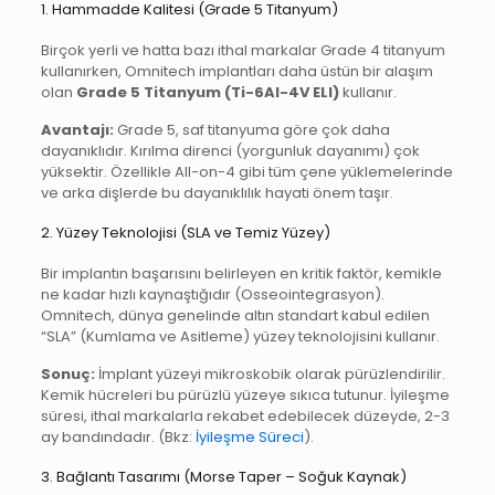
1. Hammadde Kalitesi (Grade 5 Titanyum)
Birçok yerli ve hatta bazı ithal markalar Grade 4 titanyum
kullanırken, Omnitech implantları daha üstün bir alaşım
olan
Grade 5 Titanyum (Ti-6Al-4V ELI)
kullanır.
Avantajı:
Grade 5, saf titanyuma göre çok daha
dayanıklıdır. Kırılma direnci (yorgunluk dayanımı) çok
yüksektir. Özellikle All-on-4 gibi tüm çene yüklemelerinde
ve arka dişlerde bu dayanıklılık hayati önem taşır.
2. Yüzey Teknolojisi (SLA ve Temiz Yüzey)
Bir implantın başarısını belirleyen en kritik faktör, kemikle
ne kadar hızlı kaynaştığıdır (Osseointegrasyon).
Omnitech, dünya genelinde altın standart kabul edilen
“SLA” (Kumlama ve Asitleme) yüzey teknolojisini kullanır.
Sonuç:
İmplant yüzeyi mikroskobik olarak pürüzlendirilir.
Kemik hücreleri bu pürüzlü yüzeye sıkıca tutunur. İyileşme
süresi, ithal markalarla rekabet edebilecek düzeyde, 2-3
ay bandındadır. (Bkz:
İyileşme Süreci
).
3. Bağlantı Tasarımı (Morse Taper – Soğuk Kaynak)