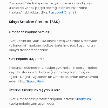
Pasaportu” ile Türkiye’nin her yerinde ve ihracat yapılan
ülkelerde yedek parça desteği alabilirsiniz. “Yetim
İmplant” riski yoktur. (Bkz:
Pasaport Önemi
).
Sıkça Sorulan Sorular (SSS)
Omnitech implant iyi midir?
Evet, kesinlikle iyidir. FDA onayı almış ve Grade 5 titanyum
kullanan bir markanın kalitesi tartışılmazdır. Başarı oranı
dünya standartlarındadır.
Yerli implant düşer mi?
İmplantın düşmesi markadan çok, hekimin cerrahi hatası
veya hastanın kötü bakımı (sigara, fırçalamama) ile
ilgilidir. Doğru uygulanan bir Omnitech, ömür boyu hizmet
eder. (Bkz:
Sigara Riski
).
Üzerine zirkonyum diş yapılır mı?
Evet. Omnitech’in protez parçaları, estetik
Zirkonyum
kaplamalarla tam uyumludur.