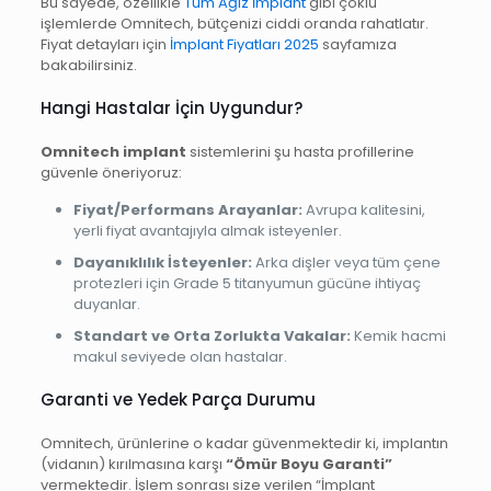
Bu sayede, özellikle
Tüm Ağız İmplant
gibi çoklu
işlemlerde Omnitech, bütçenizi ciddi oranda rahatlatır.
Fiyat detayları için
İmplant Fiyatları 2025
sayfamıza
bakabilirsiniz.
Hangi Hastalar İçin Uygundur?
Omnitech implant
sistemlerini şu hasta profillerine
güvenle öneriyoruz:
Fiyat/Performans Arayanlar:
Avrupa kalitesini,
yerli fiyat avantajıyla almak isteyenler.
Dayanıklılık İsteyenler:
Arka dişler veya tüm çene
protezleri için Grade 5 titanyumun gücüne ihtiyaç
duyanlar.
Standart ve Orta Zorlukta Vakalar:
Kemik hacmi
makul seviyede olan hastalar.
Garanti ve Yedek Parça Durumu
Omnitech, ürünlerine o kadar güvenmektedir ki, implantın
(vidanın) kırılmasına karşı
“Ömür Boyu Garanti”
vermektedir. İşlem sonrası size verilen “İmplant