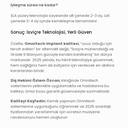
İyileşme süresi ne kadar?
SLA yüzey teknolojisi sayesinde alt çenede 2-3 ay, üst
çenede 3-4 ay içinde kemikleşme tamamlanır.
Sonuç: İsviçre Teknolojisi, Yerli Güven
Özetle;
Omnitech implant kalitesi
, “ucuz olduğu için
tercih edilen” bir alternatif değil, “İsviçre mühendisliği ve
Grade 5 titanyum gücüyle kendini kanıtlamış” bir dünya
markasıdır. 2025 yılında, bu hibrit teknolojiye güvenmek,
hem sağlığınız hem de bütçeniz için verilecek en akıllıca
kararlardan biridir.
Diş Hekimi Özlem Özcan
, kliniğinde Omnitech
sistemlerini yetkinlikle uygulamakta ve hastalarına bu
kaliteyi, ömür boyu garanti güvencesiyle sunmaktadır.
Kaliteyi Keşfedin:
Kemik yapınızın Omnitech
sistemlerine uygunluğunu öğrenmek ve 2025 avantajlı
fiyatlarından yararlanmak için ücretsiz muayene
randevunuzu hemen oluşturun.