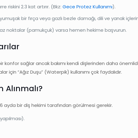
riskini 2.3 kat artırır. (Bkz:
Gece Protez Kullanımı
).
umuşak bir fırça veya gazlı bezle damağı, dili ve yanak içlerini s
yaz noktalar (pamukçuk) varsa hemen hekime başvurun.
arılar
bir konfor sağlar ancak bakımı kendi dişlerinden daha önemlid
lar için “Ağız Duşu” (Waterpik) kullanımı çok faydalıdır.
 Alınmalı?
 6 ayda bir diş hekimi tarafından görülmesi gerekir.
yapılması).