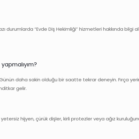
durumlarda “Evde Diş Hekimliği” hizmetleri hakkında bilgi alab
ne yapmalıyım?
nün daha sakin olduğu bir saatte tekrar deneyin. Fırça yerine
itkar gelir.
; yetersiz hijyen, çürük dişler, kirli protezler veya ağız kuruluğ