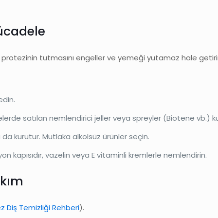
ücadele
ır, protezinin tutmasını engeller ve yemeği yutamaz hale getiri
din.
erde satılan nemlendirici jeller veya spreyler (Biotene vb.) kull
 da kurutur. Mutlaka alkolsüz ürünler seçin.
n kapısıdır, vazelin veya E vitaminli kremlerle nemlendirin.
akım
z Diş Temizliği Rehberi
).