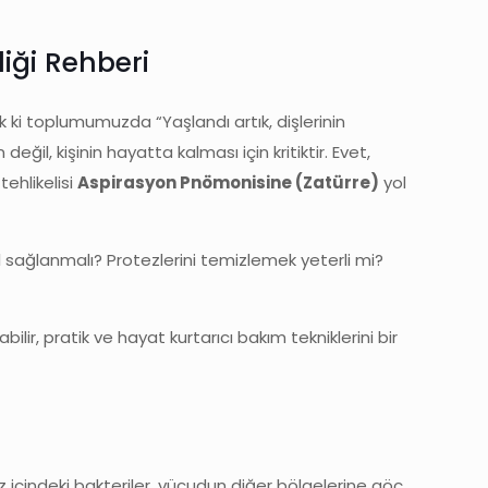
liği Rehberi
k ki toplumumuzda “Yaşlandı artık, dişlerinin
eğil, kişinin hayatta kalması için kritiktir. Evet,
tehlikelisi
Aspirasyon Pnömonisine (Zatürre)
yol
ıl sağlanmalı? Protezlerini temizlemek yeterli mi?
lir, pratik ve hayat kurtarıcı bakım tekniklerini bir
ız içindeki bakteriler, vücudun diğer bölgelerine göç