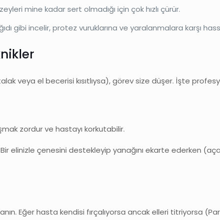
zeyleri mine kadar sert olmadığı için çok hızlı çürür.
 gibi incelir, protez vuruklarına ve yaralanmalara karşı hass
nikler
lak veya el becerisi kısıtlıysa), görev size düşer. İşte profes
şmak zordur ve hastayı korkutabilir.
ir elinizle çenesini destekleyip yanağını ekarte ederken (açar
llanın. Eğer hasta kendisi fırçalıyorsa ancak elleri titriyorsa (Par