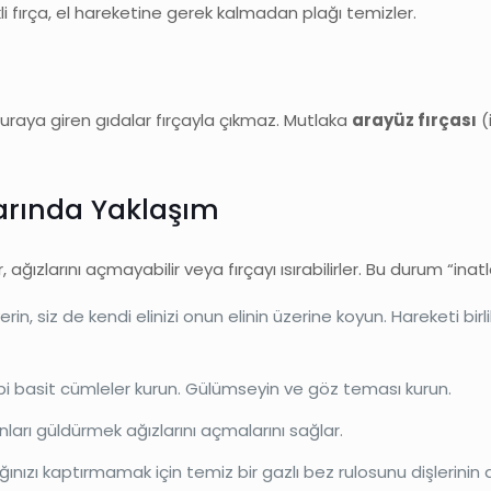
ikli fırça, el hareketine gerek kalmadan plağı temizler.
. Buraya giren gıdalar fırçayla çıkmaz. Mutlaka
arayüz fırçası
(
arında Yaklaşım
ağızlarını açmayabilir veya fırçayı ısırabilirler. Bu durum “in
erin, siz de kendi elinizi onun elinin üzerine koyun. Hareketi bi
ibi basit cümleler kurun. Gülümseyin ve göz teması kurun.
arı güldürmek ağızlarını açmalarını sağlar.
ğınızı kaptırmamak için temiz bir gazlı bez rulosunu dişlerinin