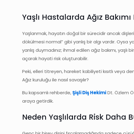
Yaşlı Hastalarda Ağız Bakımı N
Yaşlanmak, hayatın doğal bir sürecidir ancak dişleri
dökülmesi normal” gibi yanlış bir algı vardır. Oysa yaş
yanlış duymadınız; ihmal edilen ağız bakımı, yaşlı bi
açarak hayati risk oluşturabilir.
Peki, elleri titreyen, hareket kabiliyeti kısıtlı ve
Ağız kuruluğu ile nasıl savaşılır?
Bu kapsamlı rehberde,
Şişli Diş Hekimi
Dt. Özlem Özc
araya getirdik.
Neden Yaşlılarda Risk Daha B
Genç bir birey dişini fırçalamadığında sadece çürüğü