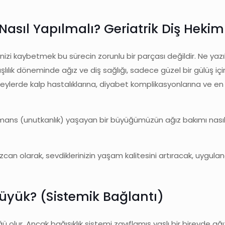
asıl Yapılmalı? Geriatrik Diş Hekim
nizi kaybetmek bu sürecin zorunlu bir parçası değildir. Ne yazı
lılık döneminde ağız ve diş sağlığı, sadece güzel bir gülüş için d
reylerde kalp hastalıklarına, diyabet komplikasyonlarına ve en 
ya demans (unutkanlık) yaşayan bir büyüğümüzün ağız bakımı nas
an olarak, sevdiklerinizin yaşam kalitesini artıracak, uygulanabi
üyük? (Sistemik Bağlantı)
 olur. Ancak bağışıklık sistemi zayıflamış yaşlı bir bireyde ağ