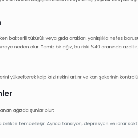
i
iken bakterili tükürük veya gıda artıkları, yanlışlıkla nefes boru
reye neden olur. Temiz bir ağız, bu riski %40 oranında azaltır
rini yükselterek kalp krizi riskini artırır ve kan şekerinin kontrolü
mler
lanan ağızda şunlar olur:
 birlikte tembelleşir. Ayrıca tansiyon, depresyon ve idrar sökt