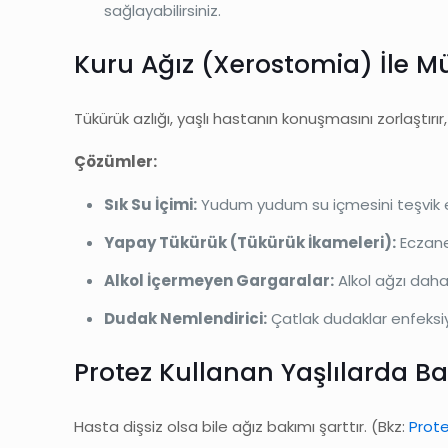
sağlayabilirsiniz.
Kuru Ağız (Xerostomia) İle M
Tükürük azlığı, yaşlı hastanın konuşmasını zorlaştır
Çözümler:
Sık Su İçimi:
Yudum yudum su içmesini teşvik e
Yapay Tükürük (Tükürük İkameleri):
Eczanel
Alkol İçermeyen Gargaralar:
Alkol ağzı daha
Dudak Nemlendirici:
Çatlak dudaklar enfeksiyo
Protez Kullanan Yaşlılarda B
Hasta dişsiz olsa bile ağız bakımı şarttır. (Bkz:
Prote