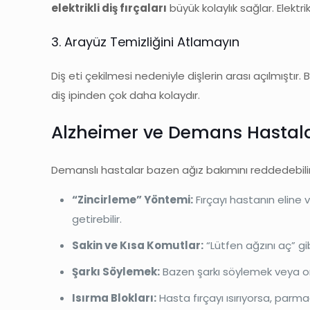
elektrikli diş fırçaları
büyük kolaylık sağlar. Elektr
3. Arayüz Temizliğini Atlamayın
Diş eti çekilmesi nedeniyle dişlerin arası açılmıştır
diş ipinden çok daha kolaydır.
Alzheimer ve Demans Hastal
Demanslı hastalar bazen ağız bakımını reddedebilir, 
“Zincirleme” Yöntemi:
Fırçayı hastanın eline v
getirebilir.
Sakin ve Kısa Komutlar:
“Lütfen ağzını aç” g
Şarkı Söylemek:
Bazen şarkı söylemek veya onl
Isırma Blokları:
Hasta fırçayı ısırıyorsa, parma