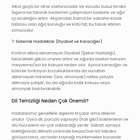
Alkol güçlü bir idrar söktürücüdür ve vücudu susuz bırakır.
Sigara ise tükürük bezlerinin çalışmasını baskılar ve ağız
içi sıcaklığını artırır. Akşamdan kalma bir sabahın klasik
tablosu olan ağız kuruluğu ve kötü tat, bu toksik etkinin
sonucudur.
7. Sistemik Hastalıklar (Diyabet ve Karaciğer)
Kontrol altına alınamayan Diyabet (Şeker Hastalığı),
tükürükteki glikoz oranını artırır ve ağızda aseton benzeri
meyvemsi/acı bir kokuya neden olur. Ayrıca karaciğer ve
böbrek fonksiyon bozukluklarında da vücuttan
atılamayan toksinler (üre, amonyak) nefes yoluyla
atılmaya çalışılır, bu da ağızda balık kokusu veya
amonyak tadı bırakabilir.
Dil Temizliği Neden Çok Önemli?
Hastalarımız genellikle dişlerini fırçalar ama dillerini
unutur. Oysa dil, pürüzlü yapısıyla (halı gibi) bakterilerin ve
ölü hücrelerin en çok saklandığı yerdir. Sabah aynaya
baktığınızda dilinizin üzerinde beyaz/sarı bir tabaka
görüyorsanız, acı tadın kaynağı muhtemelen burasıdır.