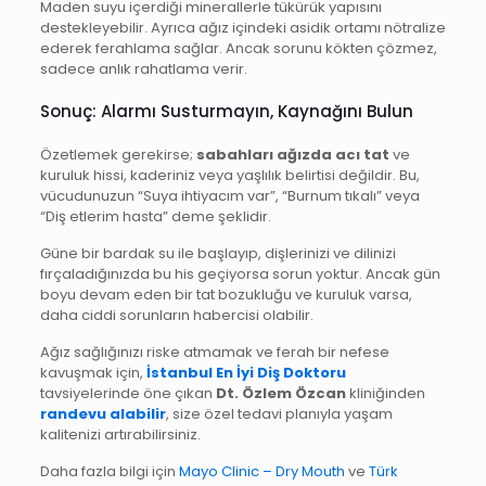
Maden suyu içerdiği minerallerle tükürük yapısını
destekleyebilir. Ayrıca ağız içindeki asidik ortamı nötralize
ederek ferahlama sağlar. Ancak sorunu kökten çözmez,
sadece anlık rahatlama verir.
Sonuç: Alarmı Susturmayın, Kaynağını Bulun
Özetlemek gerekirse;
sabahları ağızda acı tat
ve
kuruluk hissi, kaderiniz veya yaşlılık belirtisi değildir. Bu,
vücudunuzun “Suya ihtiyacım var”, “Burnum tıkalı” veya
“Diş etlerim hasta” deme şeklidir.
Güne bir bardak su ile başlayıp, dişlerinizi ve dilinizi
fırçaladığınızda bu his geçiyorsa sorun yoktur. Ancak gün
boyu devam eden bir tat bozukluğu ve kuruluk varsa,
daha ciddi sorunların habercisi olabilir.
Ağız sağlığınızı riske atmamak ve ferah bir nefese
kavuşmak için,
İstanbul En İyi Diş Doktoru
tavsiyelerinde öne çıkan
Dt. Özlem Özcan
kliniğinden
randevu alabilir
, size özel tedavi planıyla yaşam
kalitenizi artırabilirsiniz.
Daha fazla bilgi için
Mayo Clinic – Dry Mouth
ve
Türk