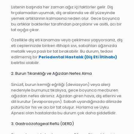
Listenin başında her zaman ağız içi faktörler gelir. Diş
fırçalamadan uyumak, diş aralarında ve dil yüzeyinde
yemek artıklarının kalmasına neden olur. Gece boyunca
bu artıklar bakteriler tarafından parçalanır ve asitli, acı bir
tat açığa çıkar.
Özellikle diş eti kanaması veya çekilmesi yaşıyorsanız, diş
eti ceplerinizde biriken iltihaplı sıvı, sabahları ağzınızda
metalik veya paslı bir tat bırakabilir. Bu durum, tedavi
edilmemiş bir
Periodontal Hastalık (Diş Eti İltihabı)
belirtisi olabilir.
2. Burun Tıkanıklığı ve Ağızdan Nefes Alma
Sinüzit, burun kemiği eğriliği (deviasyon) veya alerji
nedeniyle burnunuz tıkalıysa, gece boyunca mecburen
ağızdan nefes alırsınız. Ağızdan giren hava, diş etlerini ve
dili kurutur (evaporasyon). Sabah uyandığınızda dilinizde
pütürlü bir his ve acı bir tat oluşur. Horlama ve Uyku
Apnesi olan hastalarda bu durum çok daha şiddetlidir.
3. Gastroözofageal Reflü (GERD)