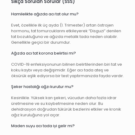
Sıkça Sorulan Sorular (SSS)
Hamilelikte ağızda acı tat olur mu?
Evet, özellikle ilk üç ayda (1. Trimester) artan östrojen
hormonu, tat tomurcuklarını etkileyerek “Disguzi” denilen
tat bozukluğuna ve ağızda metalik tada neden olabilir.
Genellikle geçici bir durumdur.
Ağızda acı tat korona belirtisi mi?
COVID-19 enfeksiyonunun bilinen belirtilerinden biri tat ve
koku kaybı veya değişimidir. Eğer acı tada ateş ve
öksürük eşlik ediyorsa bir test yaptırmanızda fayda vardır.
Şeker hastalığı ağzı kurutur mu?
Kesinlikle. Yüksek kan şekeri, vücudun daha fazla idrar
üretmesine ve su kaybetmesine neden olur. Bu
dehidrasyon doğrudan tükürük bezlerini etkiler ve kronik
ağız kuruluğuna yol açar.
Maden suyu acı tada iyi gelir mi?