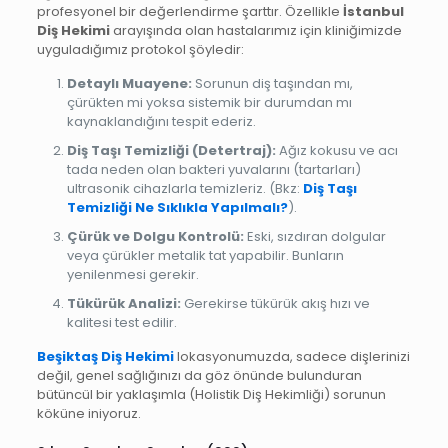
profesyonel bir değerlendirme şarttır. Özellikle
İstanbul
Diş Hekimi
arayışında olan hastalarımız için kliniğimizde
uyguladığımız protokol şöyledir:
Detaylı Muayene:
Sorunun diş taşından mı,
çürükten mi yoksa sistemik bir durumdan mı
kaynaklandığını tespit ederiz.
Diş Taşı Temizliği (Detertraj):
Ağız kokusu ve acı
tada neden olan bakteri yuvalarını (tartarları)
ultrasonik cihazlarla temizleriz. (Bkz:
Diş Taşı
Temizliği Ne Sıklıkla Yapılmalı?
).
Çürük ve Dolgu Kontrolü:
Eski, sızdıran dolgular
veya çürükler metalik tat yapabilir. Bunların
yenilenmesi gerekir.
Tükürük Analizi:
Gerekirse tükürük akış hızı ve
kalitesi test edilir.
Beşiktaş Diş Hekimi
lokasyonumuzda, sadece dişlerinizi
değil, genel sağlığınızı da göz önünde bulunduran
bütüncül bir yaklaşımla (Holistik Diş Hekimliği) sorunun
köküne iniyoruz.