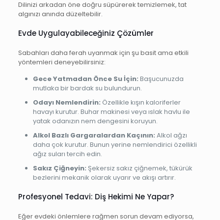
Dilinizi arkadan öne doğru süpürerek temizlemek, tat
algınızı anında düzeltebilir.
Evde Uygulayabileceğiniz Çözümler
Sabahları daha ferah uyanmak için şu basit ama etkili
yöntemleri deneyebilirsiniz:
Gece Yatmadan Önce Su İçin:
Başucunuzda
mutlaka bir bardak su bulundurun.
Odayı Nemlendirin:
Özellikle kışın kaloriferler
havayı kurutur. Buhar makinesi veya ıslak havlu ile
yatak odanızın nem dengesini koruyun.
Alkol Bazlı Gargaralardan Kaçının:
Alkol ağzı
daha çok kurutur. Bunun yerine nemlendirici özellikli
ağız suları tercih edin.
Sakız Çiğneyin:
Şekersiz sakız çiğnemek, tükürük
bezlerini mekanik olarak uyarır ve akışı artırır.
Profesyonel Tedavi: Diş Hekimi Ne Yapar?
Eğer evdeki önlemlere rağmen sorun devam ediyorsa,