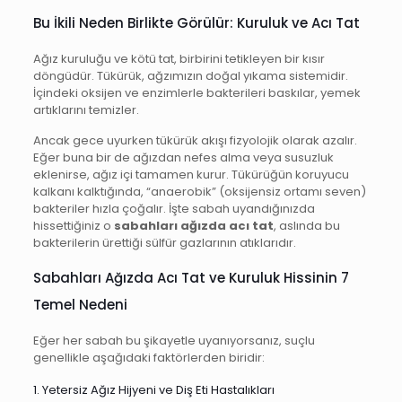
Bu İkili Neden Birlikte Görülür: Kuruluk ve Acı Tat
Ağız kuruluğu ve kötü tat, birbirini tetikleyen bir kısır
döngüdür. Tükürük, ağzımızın doğal yıkama sistemidir.
İçindeki oksijen ve enzimlerle bakterileri baskılar, yemek
artıklarını temizler.
Ancak gece uyurken tükürük akışı fizyolojik olarak azalır.
Eğer buna bir de ağızdan nefes alma veya susuzluk
eklenirse, ağız içi tamamen kurur. Tükürüğün koruyucu
kalkanı kalktığında, “anaerobik” (oksijensiz ortamı seven)
bakteriler hızla çoğalır. İşte sabah uyandığınızda
hissettiğiniz o
sabahları ağızda acı tat
, aslında bu
bakterilerin ürettiği sülfür gazlarının atıklarıdır.
Sabahları Ağızda Acı Tat ve Kuruluk Hissinin 7
Temel Nedeni
Eğer her sabah bu şikayetle uyanıyorsanız, suçlu
genellikle aşağıdaki faktörlerden biridir:
1. Yetersiz Ağız Hijyeni ve Diş Eti Hastalıkları