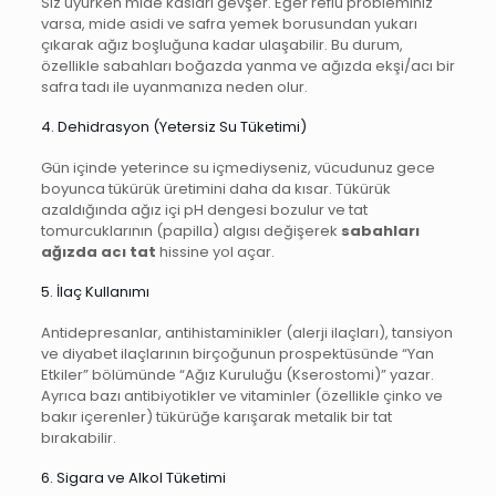
Siz uyurken mide kasları gevşer. Eğer reflü probleminiz
varsa, mide asidi ve safra yemek borusundan yukarı
çıkarak ağız boşluğuna kadar ulaşabilir. Bu durum,
özellikle sabahları boğazda yanma ve ağızda ekşi/acı bir
safra tadı ile uyanmanıza neden olur.
4. Dehidrasyon (Yetersiz Su Tüketimi)
Gün içinde yeterince su içmediyseniz, vücudunuz gece
boyunca tükürük üretimini daha da kısar. Tükürük
azaldığında ağız içi pH dengesi bozulur ve tat
tomurcuklarının (papilla) algısı değişerek
sabahları
ağızda acı tat
hissine yol açar.
5. İlaç Kullanımı
Antidepresanlar, antihistaminikler (alerji ilaçları), tansiyon
ve diyabet ilaçlarının birçoğunun prospektüsünde “Yan
Etkiler” bölümünde “Ağız Kuruluğu (Kserostomi)” yazar.
Ayrıca bazı antibiyotikler ve vitaminler (özellikle çinko ve
bakır içerenler) tükürüğe karışarak metalik bir tat
bırakabilir.
6. Sigara ve Alkol Tüketimi