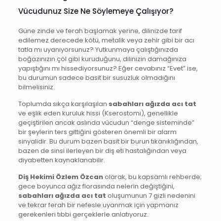
Vücudunuz Size Ne Söylemeye Çalışıyor?
Güne zinde ve ferah başlamak yerine, dilinizde tarif
edilemez derecede kötü, metalik veya zehir gibi bir acı
tatla mı uyanıyorsunuz? Yutkunmaya çalıştığınızda
boğazınızın çöl gibi kuruduğunu, dilinizin damağınıza
yapıştığını mı hissediyorsunuz? Eğer cevabınız “Evet” ise,
bu durumun sadece basit bir susuzluk olmadığını
bilmelisiniz.
Toplumda sıkça karşılaşılan
sabahları ağızda acı tat
ve eşlik eden kuruluk hissi (Kserostomi), genellikle
geçiştirilen ancak aslında vücudun “denge sisteminde”
bir şeylerin ters gittiğini gösteren önemli bir alarm
sinyalidir. Bu durum bazen basit bir burun tıkanıklığından,
bazen de sinsi ilerleyen bir diş eti hastalığından veya
diyabetten kaynaklanabilir.
Diş Hekimi Özlem Özcan
olarak, bu kapsamlı rehberde;
gece boyunca ağız florasında nelerin değiştiğini,
sabahları ağızda acı tat
oluşumunun 7 gizli nedenini
ve tekrar ferah bir nefesle uyanmak için yapmanız
gerekenleri tıbbi gerçeklerle anlatıyoruz.