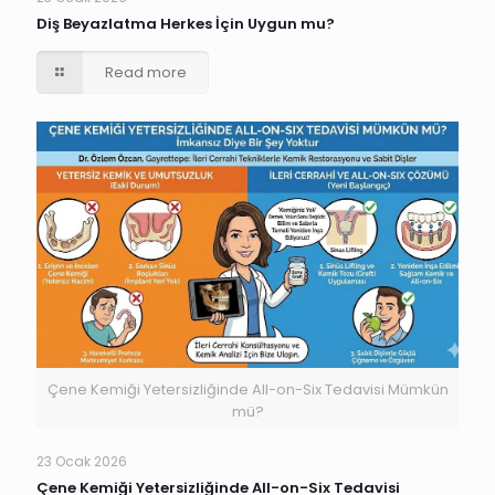
Diş Beyazlatma Herkes İçin Uygun mu?
Read more
Çene Kemiği Yetersizliğinde All-on-Six Tedavisi Mümkün
mü?
23 Ocak 2026
Çene Kemiği Yetersizliğinde All-on-Six Tedavisi