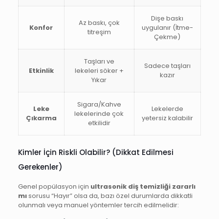
Dişe baskı
Az baskı, çok
Konfor
uygulanır (İtme-
titreşim
Çekme)
Taşları ve
Sadece taşları
Etkinlik
lekeleri söker +
kazır
Yıkar
Sigara/Kahve
Leke
Lekelerde
lekelerinde çok
Çıkarma
yetersiz kalabilir
etkilidir
Kimler İçin Riskli Olabilir? (Dikkat Edilmesi
Gerekenler)
Genel popülasyon için
ultrasonik diş temizliği zararlı
mı
sorusu “Hayır” olsa da, bazı özel durumlarda dikkatli
olunmalı veya manuel yöntemler tercih edilmelidir: