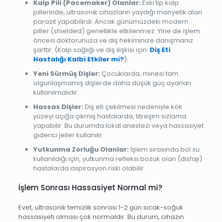
Kalp Pili (Pacemaker) Olanlar:
Eski tip kalp
pillerinde, ultrasonik cihazların yaydığı manyetik alan
parazit yapabilirdi. Ancak günümüzdeki modern
piller (shielded) genellikle etkilenmez. Yine de işlem
öncesi doktorunuza ve diş hekiminize danışmanız
şarttır. (Kalp sağlığı ve diş ilişkisi için:
Diş Eti
Hastalığı Kalbi Etkiler mi?
).
Yeni Sürmüş Dişler:
Çocuklarda, minesi tam
olgunlaşmamış dişlerde daha düşük güç ayarları
kullanılmalıdır.
Hassas Dişler:
Diş eti çekilmesi nedeniyle kök
yüzeyi açığa çıkmış hastalarda, titreşim sızlama
yapabilir. Bu durumda lokal anestezi veya hassasiyet
giderici jeller kullanılır.
Yutkunma Zorluğu Olanlar:
İşlem sırasında bol su
kullanıldığı için, yutkunma refleksi bozuk olan (disfaji)
hastalarda aspirasyon riski olabilir.
İşlem Sonrası Hassasiyet Normal mi?
Evet, ultrasonik temizlik sonrası 1-2 gün sıcak-soğuk
hassasiyeti olması çok normaldir. Bu durum, cihazın