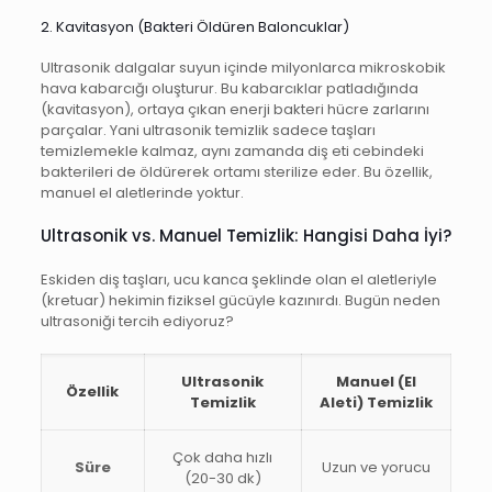
2. Kavitasyon (Bakteri Öldüren Baloncuklar)
Ultrasonik dalgalar suyun içinde milyonlarca mikroskobik
hava kabarcığı oluşturur. Bu kabarcıklar patladığında
(kavitasyon), ortaya çıkan enerji bakteri hücre zarlarını
parçalar. Yani ultrasonik temizlik sadece taşları
temizlemekle kalmaz, aynı zamanda diş eti cebindeki
bakterileri de öldürerek ortamı sterilize eder. Bu özellik,
manuel el aletlerinde yoktur.
Ultrasonik vs. Manuel Temizlik: Hangisi Daha İyi?
Eskiden diş taşları, ucu kanca şeklinde olan el aletleriyle
(kretuar) hekimin fiziksel gücüyle kazınırdı. Bugün neden
ultrasoniği tercih ediyoruz?
Ultrasonik
Manuel (El
Özellik
Temizlik
Aleti) Temizlik
Çok daha hızlı
Süre
Uzun ve yorucu
(20-30 dk)