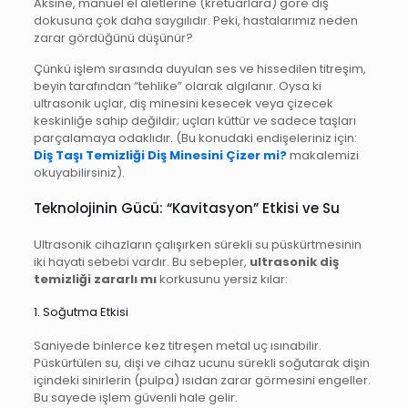
Aksine, manuel el aletlerine (kretuarlara) göre diş
dokusuna çok daha saygılıdır. Peki, hastalarımız neden
zarar gördüğünü düşünür?
Çünkü işlem sırasında duyulan ses ve hissedilen titreşim,
beyin tarafından “tehlike” olarak algılanır. Oysa ki
ultrasonik uçlar, diş minesini kesecek veya çizecek
keskinliğe sahip değildir; uçları küttür ve sadece taşları
parçalamaya odaklıdır. (Bu konudaki endişeleriniz için:
Diş Taşı Temizliği Diş Minesini Çizer mi?
makalemizi
okuyabilirsiniz).
Teknolojinin Gücü: “Kavitasyon” Etkisi ve Su
Ultrasonik cihazların çalışırken sürekli su püskürtmesinin
iki hayati sebebi vardır. Bu sebepler,
ultrasonik diş
temizliği zararlı mı
korkusunu yersiz kılar:
1. Soğutma Etkisi
Saniyede binlerce kez titreşen metal uç ısınabilir.
Püskürtülen su, dişi ve cihaz ucunu sürekli soğutarak dişin
içindeki sinirlerin (pulpa) ısıdan zarar görmesini engeller.
Bu sayede işlem güvenli hale gelir.