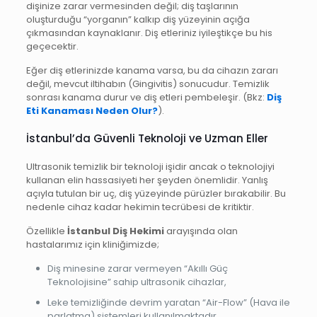
dişinize zarar vermesinden değil; diş taşlarının
oluşturduğu “yorganın” kalkıp diş yüzeyinin açığa
çıkmasından kaynaklanır. Diş etleriniz iyileştikçe bu his
geçecektir.
Eğer diş etlerinizde kanama varsa, bu da cihazın zararı
değil, mevcut iltihabın (Gingivitis) sonucudur. Temizlik
sonrası kanama durur ve diş etleri pembeleşir. (Bkz:
Diş
Eti Kanaması Neden Olur?
).
İstanbul’da Güvenli Teknoloji ve Uzman Eller
Ultrasonik temizlik bir teknoloji işidir ancak o teknolojiyi
kullanan elin hassasiyeti her şeyden önemlidir. Yanlış
açıyla tutulan bir uç, diş yüzeyinde pürüzler bırakabilir. Bu
nedenle cihaz kadar hekimin tecrübesi de kritiktir.
Özellikle
İstanbul Diş Hekimi
arayışında olan
hastalarımız için kliniğimizde;
Diş minesine zarar vermeyen “Akıllı Güç
Teknolojisine” sahip ultrasonik cihazlar,
Leke temizliğinde devrim yaratan “Air-Flow” (Hava ile
parlatma) sistemleri kullanılmaktadır.