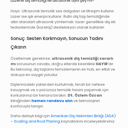
Lazerle diş temizliği ile ultrasonik aynı şey mi?
Hayır. Ultrasonik temizlik ses dalgaları ve titreşim kullanır.
Lazer ise ışık enerjisi kullanır. Rutin diş taşı temizliğinde
altın standart ultrasonik yöntemdir; lazer genellikle diş eti
tedavilerinde (küretaj) destekleyici olarak kullanılır.
Sonuç: Sesten Korkmayın, Sonucun Tadını
Çıkarın
Özetlemek gerekirse;
ultrasonik diş temizliği zararlı
mı
sorusunun cevabı, doğru ellerde kesinlikle
HAYIR
‘dır.
Bu teknoloji, diş taşlarını temizlemenin en hızlı, en etkili ve
dokuya en saygılı yoludur.
Dişlerinizdeki yüklerden kurtulmak, ferah bir nefese
kavuşmak ve o pürüzsüz temizlik hissini yaşamak için
korkularınızı bir kenara bırakın.
Dt. Özlem Özcan
kliniğinden
hemen randevu alın
ve teknolojinin
konforuyla tanışın.
Daha detaylı bilgi için
Amerikan Diş Hekimleri Birliği (ADA)
– Scaling and Root Planing
kaynaklarını inceleyebilirsiniz.