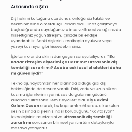
Arkasındaki Şifa
Diş hekimi koltuğuna oturdunuz, önlüğünüz takıldı ve
hekiminiz eline o metal uçlu cihazı aldı. Cihaz çalışmaya
başladığı anda duyduğunuz o ince vızıltı sesi ve ağzınızda
hissettiğiniz yoğun titreşim, içinizde bir endişe
uyandırabilir. Sanki dişleriniz matkapla oyuluyor veya
yüzeyi kazınıyor gibi hissedebilirsiniz.
İşte tam o anda aklınızdan geçen soruyu biliyoruz:
“Bu
kadar titreşim dişlerimi çatlatır mı? Ultrasonik diş
temizliği zararlı mı? Acaba eski usul el aletleri daha
mı güvenliydi?”
Teknoloji, hayatımızın her alanında olduğu gibi diş
hekimliğinde de devrim yarattı. Eski, zorlu ve uzun süren
kazıma işlemlerinin yerini, ses dalgalarının gücünü
kullanan “Ultrasonik Temizleyiciler” aldı.
Diş Hekimi
Özlem Özcan
olarak, bu kapsamlı rehberde; o korkulan
sesin aslında dişlerinizi nasıl koruduğunu, “Kavitasyon”
teknolojisinin mucizesini ve
ultrasonik diş temizliği
zararlı mı
sorusunun bilimsel yanıtını tüm detaylarıyla
masaya yatırıyoruz.