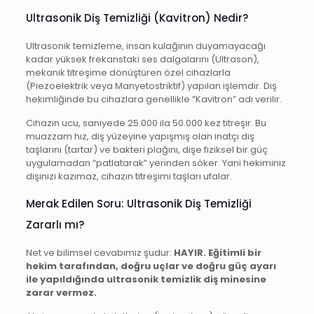
Ultrasonik Diş Temizliği (Kavitron) Nedir?
Ultrasonik temizleme, insan kulağının duyamayacağı
kadar yüksek frekanstaki ses dalgalarını (Ultrason),
mekanik titreşime dönüştüren özel cihazlarla
(Piezoelektrik veya Manyetostriktif) yapılan işlemdir. Diş
hekimliğinde bu cihazlara genellikle “Kavitron” adı verilir.
Cihazın ucu, saniyede 25.000 ila 50.000 kez titreşir. Bu
muazzam hız, diş yüzeyine yapışmış olan inatçı diş
taşlarını (tartar) ve bakteri plağını, dişe fiziksel bir güç
uygulamadan “patlatarak” yerinden söker. Yani hekiminiz
dişinizi kazımaz, cihazın titreşimi taşları ufalar.
Merak Edilen Soru: Ultrasonik Diş Temizliği
Zararlı mı?
Net ve bilimsel cevabımız şudur:
HAYIR. Eğitimli bir
hekim tarafından, doğru uçlar ve doğru güç ayarı
ile yapıldığında ultrasonik temizlik diş minesine
zarar vermez.