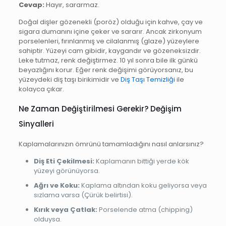
Cevap:
Hayır, sararmaz.
Doğal dişler gözenekli (poröz) olduğu için kahve, çay ve
sigara dumanını içine çeker ve sararır. Ancak zirkonyum
porselenleri, fırınlanmış ve cilalanmış (glaze) yüzeylere
sahiptir. Yüzeyi cam gibidir, kaygandır ve gözeneksizdir.
Leke tutmaz, renk değiştirmez. 10 yıl sonra bile ilk günkü
beyazlığını korur. Eğer renk değişimi görüyorsanız, bu
yüzeydeki diş taşı birikimidir ve
Diş Taşı Temizliği
ile
kolayca çıkar.
Ne Zaman Değiştirilmesi Gerekir? Değişim
Sinyalleri
Kaplamalarınızın ömrünü tamamladığını nasıl anlarsınız?
Diş Eti Çekilmesi:
Kaplamanın bittiği yerde kök
yüzeyi görünüyorsa.
Ağrı ve Koku:
Kaplama altından koku geliyorsa veya
sızlama varsa (Çürük belirtisi).
Kırık veya Çatlak:
Porselende atma (chipping)
olduysa.