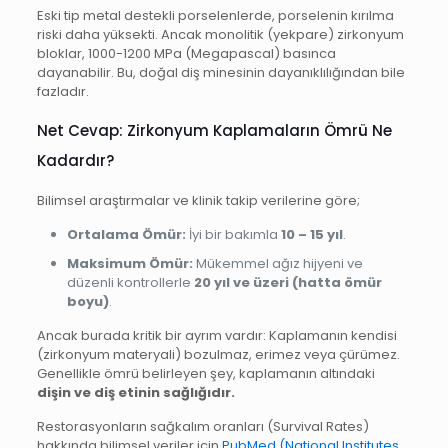
Eski tip metal destekli porselenlerde, porselenin kırılma
riski daha yüksekti. Ancak monolitik (yekpare) zirkonyum
bloklar, 1000-1200 MPa (Megapascal) basınca
dayanabilir. Bu, doğal diş minesinin dayanıklılığından bile
fazladır.
Net Cevap: Zirkonyum Kaplamaların Ömrü Ne
Kadardır?
Bilimsel araştırmalar ve klinik takip verilerine göre;
Ortalama Ömür:
İyi bir bakımla
10 – 15 yıl
.
Maksimum Ömür:
Mükemmel ağız hijyeni ve
düzenli kontrollerle
20 yıl ve üzeri (hatta ömür
boyu)
.
Ancak burada kritik bir ayrım vardır: Kaplamanın kendisi
(zirkonyum materyali) bozulmaz, erimez veya çürümez.
Genellikle ömrü belirleyen şey, kaplamanın altındaki
dişin ve diş etinin sağlığıdır.
Restorasyonların sağkalım oranları (Survival Rates)
hakkında bilimsel veriler için
PubMed (National Institutes