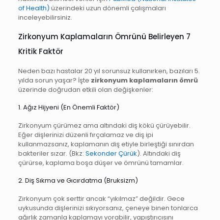
of Health)
üzerindeki uzun dönemli çalışmaları
inceleyebilirsiniz.
Zirkonyum Kaplamaların Ömrünü Belirleyen 7
Kritik Faktör
Neden bazı hastalar 20 yıl sorunsuz kullanırken, bazıları 5.
yılda sorun yaşar? İşte
zirkonyum kaplamaların ömrü
üzerinde doğrudan etkili olan değişkenler:
1. Ağız Hijyeni (En Önemli Faktör)
Zirkonyum çürümez ama altındaki diş kökü çürüyebilir.
Eğer dişlerinizi düzenli fırçalamaz ve diş ipi
kullanmazsanız, kaplamanın diş etiyle birleştiği sınırdan
bakteriler sızar. (Bkz:
Sekonder Çürük
). Altındaki diş
çürürse, kaplama boşa düşer ve ömrünü tamamlar.
2. Diş Sıkma ve Gıcırdatma (Bruksizm)
Zirkonyum çok serttir ancak “yıkılmaz” değildir. Gece
uykusunda dişlerinizi sıkıyorsanız, çeneye binen tonlarca
ağırlık zamanla kaplamayı yorabilir, yapıştırıcısını