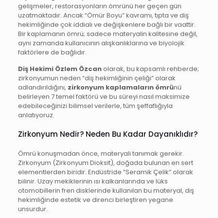
gelişmeler, restorasyonların ömrünü her geçen gün
uzatmaktadır. Ancak “Ömür Boyu” kavramı, tıpta ve diş
hekimliğinde çok iddialı ve değişkenlere bağlı bir vaattir.
Bir kaplamanın ömrü; sadece materyalin kalitesine değil,
aynı zamanda kullanıcının alışkanlıklarına ve biyolojik
faktörlere de bağlıdır.
Diş Hekimi Özlem Özcan
olarak, bu kapsamlı rehberde;
zirkonyumun neden “diş hekimliğinin çeliği” olarak
adlandırıldığını,
zirkonyum kaplamaların ömrü
nü
belirleyen 7 temel faktörü ve bu süreyi nasıl maksimize
edebileceğinizi bilimsel verilerle, tüm şeffaflığıyla
anlatıyoruz.
Zirkonyum Nedir? Neden Bu Kadar Dayanıklıdır?
Ömrü konuşmadan önce, materyali tanımak gerekir.
Zirkonyum (Zirkonyum Dioksit), doğada bulunan en sert
elementlerden biridir. Endüstride “Seramik Çelik” olarak
bilinir. Uzay mekiklerinin ısı kalkanlarında ve lüks
otomobillerin fren disklerinde kullanılan bu materyal, diş
hekimliğinde estetik ve direnci birleştiren yegane
unsurdur.