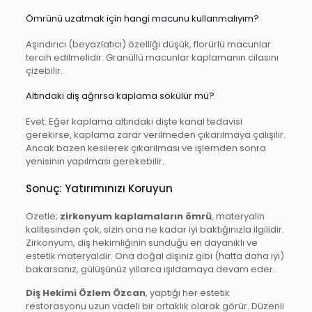
Ömrünü uzatmak için hangi macunu kullanmalıyım?
Aşındırıcı (beyazlatıcı) özelliği düşük, florürlü macunlar
tercih edilmelidir. Granüllü macunlar kaplamanın cilasını
çizebilir.
Altındaki diş ağrırsa kaplama sökülür mü?
Evet. Eğer kaplama altındaki dişte kanal tedavisi
gerekirse, kaplama zarar verilmeden çıkarılmaya çalışılır.
Ancak bazen kesilerek çıkarılması ve işlemden sonra
yenisinin yapılması gerekebilir.
Sonuç: Yatırımınızı Koruyun
Özetle;
zirkonyum kaplamaların ömrü
, materyalin
kalitesinden çok, sizin ona ne kadar iyi baktığınızla ilgilidir.
Zirkonyum, diş hekimliğinin sunduğu en dayanıklı ve
estetik materyaldir. Ona doğal dişiniz gibi (hatta daha iyi)
bakarsanız, gülüşünüz yıllarca ışıldamaya devam eder.
Diş Hekimi Özlem Özcan
, yaptığı her estetik
restorasyonu uzun vadeli bir ortaklık olarak görür. Düzenli