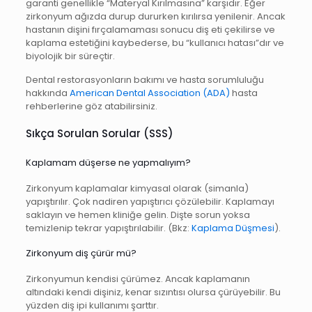
garanti genellikle “Materyal Kırılmasına” karşıdır. Eğer
zirkonyum ağızda durup dururken kırılırsa yenilenir. Ancak
hastanın dişini fırçalamaması sonucu diş eti çekilirse ve
kaplama estetiğini kaybederse, bu “kullanıcı hatası”dır ve
biyolojik bir süreçtir.
Dental restorasyonların bakımı ve hasta sorumluluğu
hakkında
American Dental Association (ADA)
hasta
rehberlerine göz atabilirsiniz.
Sıkça Sorulan Sorular (SSS)
Kaplamam düşerse ne yapmalıyım?
Zirkonyum kaplamalar kimyasal olarak (simanla)
yapıştırılır. Çok nadiren yapıştırıcı çözülebilir. Kaplamayı
saklayın ve hemen kliniğe gelin. Dişte sorun yoksa
temizlenip tekrar yapıştırılabilir. (Bkz:
Kaplama Düşmesi
).
Zirkonyum diş çürür mü?
Zirkonyumun kendisi çürümez. Ancak kaplamanın
altındaki kendi dişiniz, kenar sızıntısı olursa çürüyebilir. Bu
yüzden diş ipi kullanımı şarttır.