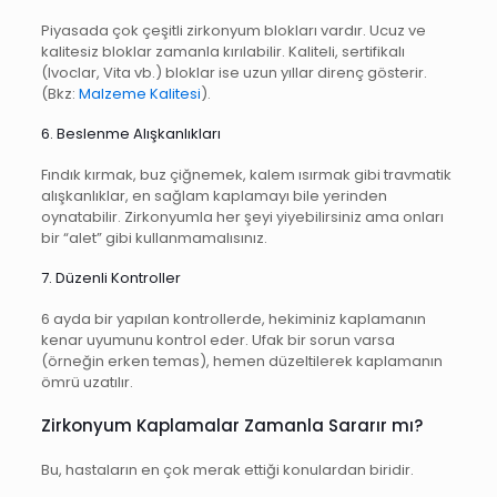
Piyasada çok çeşitli zirkonyum blokları vardır. Ucuz ve
kalitesiz bloklar zamanla kırılabilir. Kaliteli, sertifikalı
(Ivoclar, Vita vb.) bloklar ise uzun yıllar direnç gösterir.
(Bkz:
Malzeme Kalitesi
).
6. Beslenme Alışkanlıkları
Fındık kırmak, buz çiğnemek, kalem ısırmak gibi travmatik
alışkanlıklar, en sağlam kaplamayı bile yerinden
oynatabilir. Zirkonyumla her şeyi yiyebilirsiniz ama onları
bir “alet” gibi kullanmamalısınız.
7. Düzenli Kontroller
6 ayda bir yapılan kontrollerde, hekiminiz kaplamanın
kenar uyumunu kontrol eder. Ufak bir sorun varsa
(örneğin erken temas), hemen düzeltilerek kaplamanın
ömrü uzatılır.
Zirkonyum Kaplamalar Zamanla Sararır mı?
Bu, hastaların en çok merak ettiği konulardan biridir.