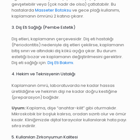
gevşetebilir veya (çok nadir de olsa) çatlatabilir. Bu
hastalarda
Masseter Botoksu
ve gece plağı kullanımı,
kaplamanın ömrünü 2 katına çıkarır.
3. Diş Eti Sağlığı (Pembe Estetik)
Diş etleri, kaplamanın çerçevesidir. Diş eti hastalığı
(Periodontitis) nedeniyle diş etleri çekilirse, kaplamanın
bitiş sınırı ve altındaki diş kökü açığa çıkar. Bu durum
estetiği bozar ve kaplamanın değiştirilmesini gerektirir.
Diş eti sağlığı için:
Diş Eti Bakımı
.
4. Hekim ve Teknisyenin Ustalığı
Kaplamanın ömrü, laboratuvarda ne kadar hassas
üretildiğine ve hekimin dişi ne kadar doğru kestiğine
(preparasyon) bağlıdır.
Uyum:
Kaplama, dişe “anahtar-kilit” gibi oturmalıdır.
Mikroskobik bir boşluk kalırsa, oradan sızıntı olur ve ömür
kısalır. Kliniğimizde dijital tarayıcılar kullanılarak hata payı
sıfıra indirilir.
5. Kullanılan Zirkonyumun Kalitesi