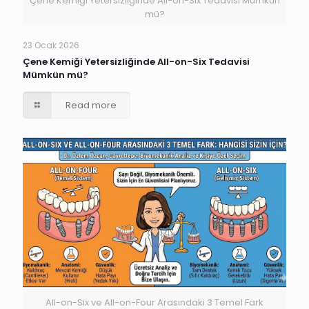
Çene Kemiği Yetersizliğinde All-on-Six Tedavisi Mümkün
mü?
23 Ocak 2026
Çene Kemiği Yetersizliğinde All-on-Six Tedavisi
Mümkün mü?
Read more
All-on-Six ve All-on-Four Arasındaki 3 Temel Fark