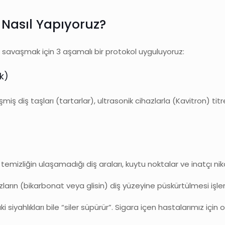
: Nasıl Yapıyoruz?
le savaşmak için 3 aşamalı bir protokol uyguluyoruz:
k)
şmiş diş taşları (tartarlar), ultrasonik cihazlarla (Kavitron) tit
temizliğin ulaşamadığı diş araları, kuytu noktalar ve inatçı nik
zların (bikarbonat veya glisin) diş yüzeyine püskürtülmesi işlem
siyahlıkları bile “siler süpürür”. Sigara içen hastalarımız için