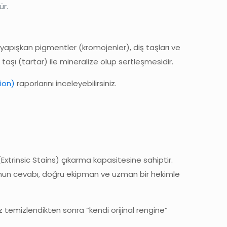
ür.
yapışkan pigmentler (kromojenler), diş taşları ve
taşı (tartar) ile mineralize olup sertleşmesidir.
ion)
raporlarını inceleyebilirsiniz.
Extrinsic Stains) çıkarma kapasitesine sahiptir.
un cevabı, doğru ekipman ve uzman bir hekimle
z temizlendikten sonra “kendi orijinal rengine”