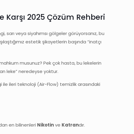
ere Karşı 2025 Çözüm Rehberi
gi, sarı veya siyahımsı gölgeler görüyorsanız, bu
şılaştığımız estetik şikayetlerin başında “inatçı
mahkum musunuz? Pek çok hasta, bu lekelerin
yan leke” neredeyse yoktur.
le ileri teknoloji (Air-Flow) temizlik arasındaki
an en bilinenleri
Nikotin
ve
Katran
dır.