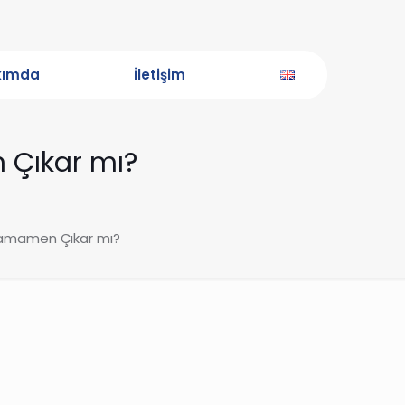
kımda
İletişim
n Çıkar mı?
e Tamamen Çıkar mı?