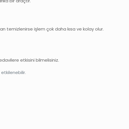
ika bir araçtır.
an temizlenirse işlem çok daha kısa ve kolay olur.
avilere etkisini bilmelisiniz.
tkilenebilir.