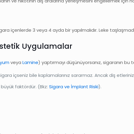
nın ve nikotinin diş aralarına yerleşmesini engellemek için har
igara içenlerde 3 veya 4 ayda bir yapılmalıdır. Leke taşlaşmad
Estetik Uygulamalar
nyum
veya
Lamine
) yaptırmayı düşünüyorsanız, sigaranın bu ted
ara içseniz bile kaplamalarınız sararmaz. Ancak diş etleriniz e
 büyük faktördür. (Bkz:
Sigara ve İmplant Riski
).