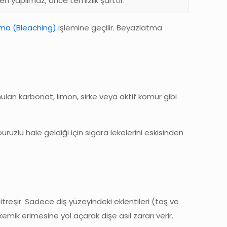
en yapılmaz, önce temizlik şarttır.
tma (Bleaching)
işlemine geçilir. Beyazlatma
ulan karbonat, limon, sirke veya aktif kömür gibi
rüzlü hale geldiği için sigara lekelerini eskisinden
treşir. Sadece diş yüzeyindeki eklentileri (taş ve
emik erimesine yol açarak dişe asıl zararı verir.