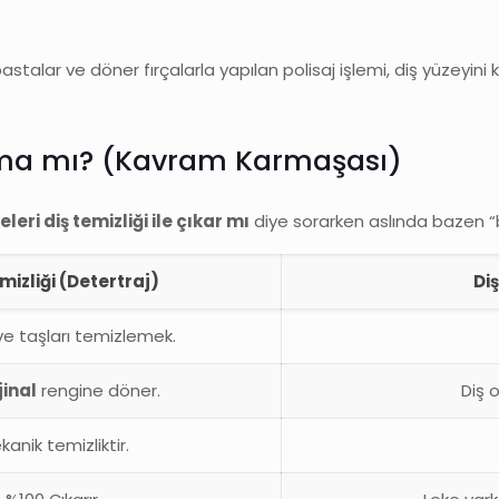
astalar ve döner fırçalarla yapılan polisaj işlemi, diş yüzeyini
latma mı? (Kavram Karmaşası)
leri diş temizliği ile çıkar mı
diye sorarken aslında bazen “
mizliği (Detertraj)
Di
 ve taşları temizlemek.
jinal
rengine döner.
Diş 
kanik temizliktir.