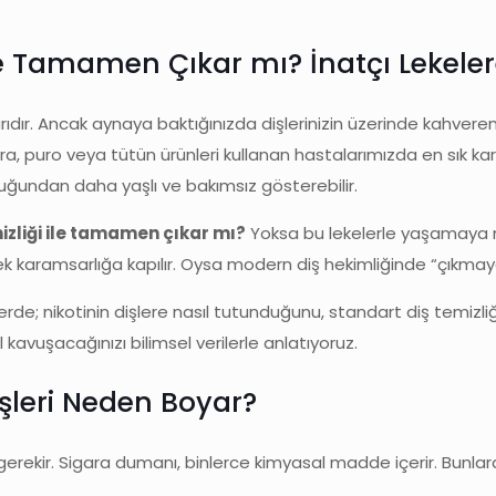
 ile Tamamen Çıkar mı? İnatçı Lekel
dır. Ancak aynaya baktığınızda dişlerinizin üzerinde kahveren
ara, puro veya tütün ürünleri kullanan hastalarımızda en sık kar
i olduğundan daha yaşlı ve bakımsız gösterebilir.
mizliği ile tamamen çıkar mı?
Yoksa bu lekelerle yaşamaya 
rek karamsarlığa kapılır. Oysa modern diş hekimliğinde “çıkma
de; nikotinin dişlere nasıl tutunduğunu, standart diş temizliği i
ıl kavuşacağınızı bilimsel verilerle anlatıyoruz.
işleri Neden Boyar?
ekir. Sigara dumanı, binlerce kimyasal madde içerir. Bunlard