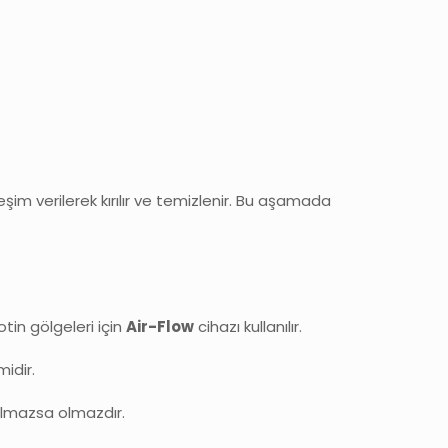
reşim verilerek kırılır ve temizlenir. Bu aşamada
otin gölgeleri için
Air-Flow
cihazı kullanılır.
idir.
 olmazsa olmazdır.