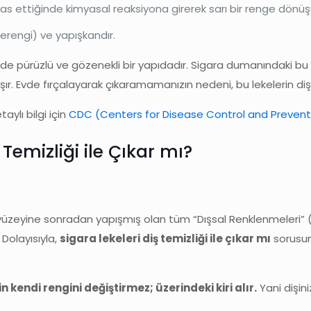
as ettiğinde kimyasal reaksiyona girerek sarı bir renge dönüş
erengi) ve yapışkandır.
nde pürüzlü ve gözenekli bir yapıdadır. Sigara dumanındaki bu 
şır. Evde fırçalayarak çıkaramamanızın nedeni, bu lekelerin diş 
aylı bilgi için
CDC (Centers for Disease Control and Prevent
Temizliği ile Çıkar mı?
ş yüzeyine sonradan yapışmış olan tüm “Dışsal Renklenmeleri” (
 Dolayısıyla,
sigara lekeleri diş temizliği ile çıkar mı
sorusun
in kendi rengini değiştirmez; üzerindeki kiri alır.
Yani dişini