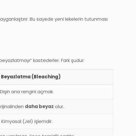
 kayganlaştırır. Bu sayede yeni lekelerin tutunması
beyazlatmayı” kastederler. Fark şudur:
ş Beyazlatma (Bleaching)
Dişin ana rengini açmak.
orijinalinden
daha beyaz
olur.
Kimyasal (Jel) işlemdir.