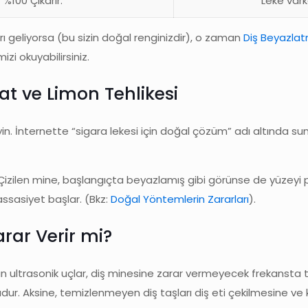
%100 Çıkarır.
Leke vark
arı geliyorsa (bu sizin doğal renginizdir), o zaman
Diş Beyazla
zi okuyabilirsiniz.
at ve Limon Tehlikesi
n. İnternette “sigara lekesi için doğal çözüm” adı altında sun
 Çizilen mine, başlangıçta beyazlamış gibi görünse de yüzeyi pü
assasiyet başlar. (Bkz:
Doğal Yöntemlerin Zararları
).
arar Verir mi?
an ultrasonik uçlar, diş minesine zarar vermeyecek frekansta ti
udur. Aksine, temizlenmeyen diş taşları diş eti çekilmesine ve k