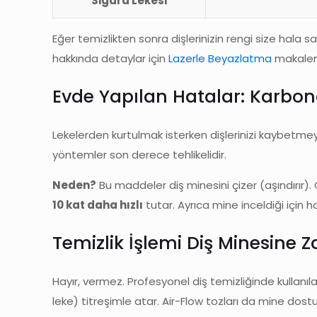
Sigara Lekesi
Eğer temizlikten sonra dişlerinizin rengi size hala s
hakkında detaylar için
Lazerle Beyazlatma
makalemi
Evde Yapılan Hatalar: Karbon
Lekelerden kurtulmak isterken dişlerinizi kaybetmeyi
yöntemler son derece tehlikelidir.
Neden?
Bu maddeler diş minesini çizer (aşındırır).
10 kat daha hızlı
tutar. Ayrıca mine inceldiği için h
Temizlik İşlemi Diş Minesine Z
Hayır, vermez. Profesyonel diş temizliğinde kullanıl
leke) titreşimle atar. Air-Flow tozları da mine dost