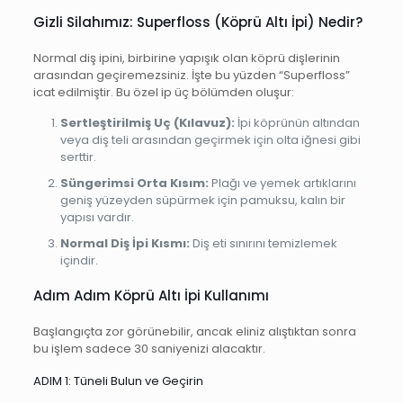
Gizli Silahımız: Superfloss (Köprü Altı İpi) Nedir?
Normal diş ipini, birbirine yapışık olan köprü dişlerinin
arasından geçiremezsiniz. İşte bu yüzden “Superfloss”
icat edilmiştir. Bu özel ip üç bölümden oluşur:
Sertleştirilmiş Uç (Kılavuz):
İpi köprünün altından
veya diş teli arasından geçirmek için olta iğnesi gibi
serttir.
Süngerimsi Orta Kısım:
Plağı ve yemek artıklarını
geniş yüzeyden süpürmek için pamuksu, kalın bir
yapısı vardır.
Normal Diş İpi Kısmı:
Diş eti sınırını temizlemek
içindir.
Adım Adım Köprü Altı İpi Kullanımı
Başlangıçta zor görünebilir, ancak eliniz alıştıktan sonra
bu işlem sadece 30 saniyenizi alacaktır.
ADIM 1: Tüneli Bulun ve Geçirin