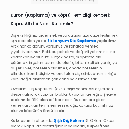
Kuron (Kaplama) ve Köprü Temizliği Rehberi:
Köprü Altı İpi Nasıl Kullanılır?
Diş eksikliğinizi gidermek veya gülüşünüzü güzelleştirmek
için porselen ya da
Zirkonyum Diş Kaplama
yaptırdınız.
Artık harika görünüyorsunuz ve rahatça yemek
yiyebiliyorsunuz. Peki, bu pahalı ve değerli yatırımınızı ne
kadar koruyorsunuz? Birçok hasta, “Kaplama diş
çürümez, fırçalamasam da olur” gibi tehlikeli bir yanılgıya
düşer. Evet, porselen çürümez; ancak porselenin
altındaki kendi dişiniz ve onu tutan diş etiniz, bakımsızlığa
karşı doğal dişlerden çok daha savunmasızdır.
Özellikle “Diş Köprüleri” (eksik dişin yanındaki dişlerden
destek alınarak yapılan bloklar), yapıları gereği diş etiyle
aralarında “ölü alanlar” barındırır. Bu alanlara giren
yemek artıkları temizlenmezse, ağız kokusu kaçınılmaz
olur ve köprünün ömrü kısalır.
Bu kapsamlı rehberde,
Şişli Diş Hekimi
Dt. Özlem Özcan
olarak, köprü altı temizliğinin inceliklerini,
Superfloss