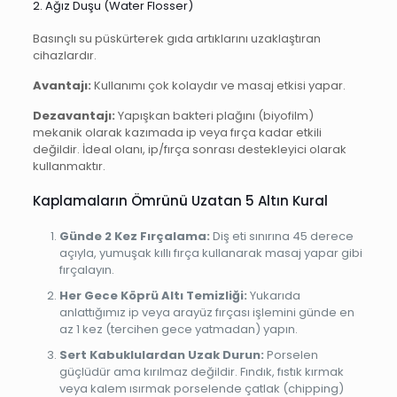
2. Ağız Duşu (Water Flosser)
Basınçlı su püskürterek gıda artıklarını uzaklaştıran
cihazlardır.
Avantajı:
Kullanımı çok kolaydır ve masaj etkisi yapar.
Dezavantajı:
Yapışkan bakteri plağını (biyofilm)
mekanik olarak kazımada ip veya fırça kadar etkili
değildir. İdeal olanı, ip/fırça sonrası destekleyici olarak
kullanmaktır.
Kaplamaların Ömrünü Uzatan 5 Altın Kural
Günde 2 Kez Fırçalama:
Diş eti sınırına 45 derece
açıyla, yumuşak kıllı fırça kullanarak masaj yapar gibi
fırçalayın.
Her Gece Köprü Altı Temizliği:
Yukarıda
anlattığımız ip veya arayüz fırçası işlemini günde en
az 1 kez (tercihen gece yatmadan) yapın.
Sert Kabuklulardan Uzak Durun:
Porselen
güçlüdür ama kırılmaz değildir. Fındık, fıstık kırmak
veya kalem ısırmak porselende çatlak (chipping)