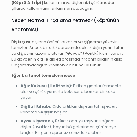
(Köprü Altı İpi)
kullanımını ve dişlerinizi çürütmeden
yıllarca kullanmanın sırlarını anlatacağım.
Neden Normal Fırçalama Yetmez? (Köprünün
Anatomisi)
Diş fırçası, dişlerin önünü, arkasını ve çiğneme yüzeyini
temizler. Ancak bir diş köprüsünde, eksik dişin yerini tutan
ve diş etinin üzerine oturan “Gövde” (Pontik) kısmı vardır.
Bu gövdenin altı ile diş eti arasında, fırçanın kıllarının asla
ulaşamayacağı mikroskobik bir tünel bulunur.
Eğer bu tünel temizlenmezse:
Ağız Kokusu (Halitozis):
Biriken gıdalar fermente
olur ve çürük yumurta kokusuna benzer bir koku
yayar.
Diş Eti İltihabı:
Gıda artıkları diş etini tahriş eder,
kanama ve şişlik başlar.
Ayak Dişlerde Çürük:
Köprüyü taşıyan sağlam
dişler (ayaklar), boyun bölgelerinden çürümeye
başlar. Bir gün köprünüz elinizde kalabilir.