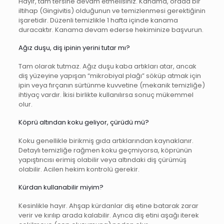
Hayır, tam tersine devam etmelisiniz. Kanama, orada bir
iltihap (Gingivitis) olduğunun ve temizlenmesi gerektiğinin
işaretidir. Düzenli temizlikle 1 hafta içinde kanama
duracaktır. Kanama devam ederse hekiminize başvurun.
Ağız duşu, diş ipinin yerini tutar mı?
Tam olarak tutmaz. Ağız duşu kaba artıkları atar, ancak
diş yüzeyine yapışan “mikrobiyal plağı” söküp atmak için
ipin veya fırçanın sürtünme kuvvetine (mekanik temizliğe)
ihtiyaç vardır. İkisi birlikte kullanılırsa sonuç mükemmel
olur.
Köprü altından koku geliyor, çürüdü mü?
Koku genellikle birikmiş gıda artıklarından kaynaklanır.
Detaylı temizliğe rağmen koku geçmiyorsa, köprünün
yapıştırıcısı erimiş olabilir veya altındaki diş çürümüş
olabilir. Acilen hekim kontrolü gerekir.
Kürdan kullanabilir miyim?
Kesinlikle hayır. Ahşap kürdanlar diş etine batarak zarar
verir ve kırılıp arada kalabilir. Ayrıca diş etini aşağı iterek