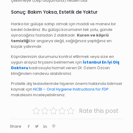
çekilmeye (cep oluşumuna) neden olur.
Sonuç: Bakım Yoksa, Estetik de Yoktur
Harika bir gülüşe sahip olmak için maddi ve manevi bir
bedel ödediniz. Bu gülüşü korumanın tek yolu, günde
ayıracağınız fazladan 2 dakikadır.
Kuron ve köprü
temizliği
bir angarya değil, sağlığınıza yaptığınız en
büyük yatırımdır.
Köprülerinizin durumunu kontrol ettirmek veya size en
uygun arayüz fırçasını belirlemek için
İstanbul En İyi Diş
Doktoru
kadrosuyla hizmet veren Dt. Özlem Özcan
kliniğinden randevu alabilirsiniz.
Protetik diş tedavilerinde hijyenin önemi hakkında bilimsel
kaynak için
NCBI – Oral Hygiene Instructions for FDP
makalesini inceleyebilirsiniz.
Rate this post
Share