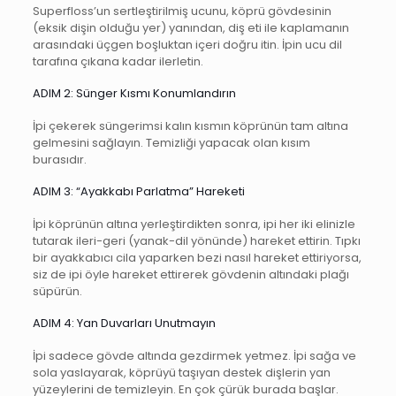
Superfloss’un sertleştirilmiş ucunu, köprü gövdesinin
(eksik dişin olduğu yer) yanından, diş eti ile kaplamanın
arasındaki üçgen boşluktan içeri doğru itin. İpin ucu dil
tarafına çıkana kadar ilerletin.
ADIM 2: Sünger Kısmı Konumlandırın
İpi çekerek süngerimsi kalın kısmın köprünün tam altına
gelmesini sağlayın. Temizliği yapacak olan kısım
burasıdır.
ADIM 3: “Ayakkabı Parlatma” Hareketi
İpi köprünün altına yerleştirdikten sonra, ipi her iki elinizle
tutarak ileri-geri (yanak-dil yönünde) hareket ettirin. Tıpkı
bir ayakkabıcı cila yaparken bezi nasıl hareket ettiriyorsa,
siz de ipi öyle hareket ettirerek gövdenin altındaki plağı
süpürün.
ADIM 4: Yan Duvarları Unutmayın
İpi sadece gövde altında gezdirmek yetmez. İpi sağa ve
sola yaslayarak, köprüyü taşıyan destek dişlerin yan
yüzeylerini de temizleyin. En çok çürük burada başlar.