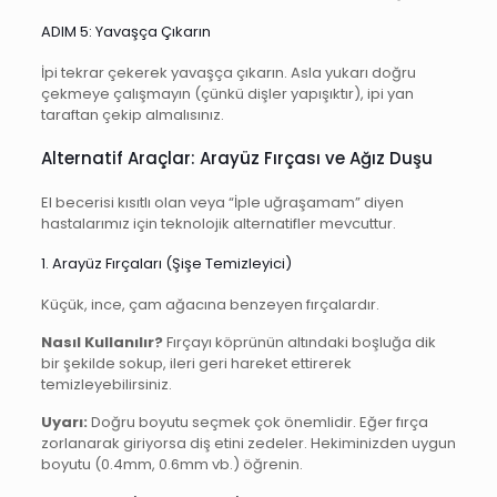
ADIM 5: Yavaşça Çıkarın
İpi tekrar çekerek yavaşça çıkarın. Asla yukarı doğru
çekmeye çalışmayın (çünkü dişler yapışıktır), ipi yan
taraftan çekip almalısınız.
Alternatif Araçlar: Arayüz Fırçası ve Ağız Duşu
El becerisi kısıtlı olan veya “İple uğraşamam” diyen
hastalarımız için teknolojik alternatifler mevcuttur.
1. Arayüz Fırçaları (Şişe Temizleyici)
Küçük, ince, çam ağacına benzeyen fırçalardır.
Nasıl Kullanılır?
Fırçayı köprünün altındaki boşluğa dik
bir şekilde sokup, ileri geri hareket ettirerek
temizleyebilirsiniz.
Uyarı:
Doğru boyutu seçmek çok önemlidir. Eğer fırça
zorlanarak giriyorsa diş etini zedeler. Hekiminizden uygun
boyutu (0.4mm, 0.6mm vb.) öğrenin.