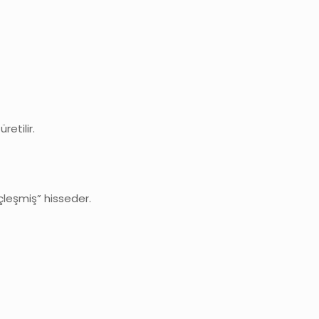
retilir.
nçleşmiş” hisseder.