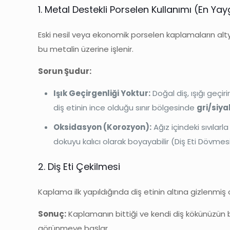
1. Metal Destekli Porselen Kullanımı (En Ya
Eski nesil veya ekonomik porselen kaplamaların altya
bu metalin üzerine işlenir.
Sorun Şudur:
Işık Geçirgenliği Yoktur:
Doğal diş, ışığı geçir
diş etinin ince olduğu sınır bölgesinde
gri/siya
Oksidasyon (Korozyon):
Ağız içindeki sıvılar
dokuyu kalıcı olarak boyayabilir (Diş Eti Dövmesi
2. Diş Eti Çekilmesi
Kaplama ilk yapıldığında diş etinin altına gizlenmiş 
Sonuç:
Kaplamanın bittiği ve kendi diş kökünüzün ba
görünmeye başlar.