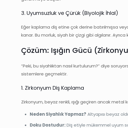
3. Uyumsuzluk ve Çürük (Biyolojik İhlal)
Eğer kaplama diş etine çok derine batırılmışsa veya ke
kanar. Bu morluk, siyah bir çizgi gibi algılanır. Ayrı
Çözüm: Işığın Gücü (Zirkony
“Peki, bu siyahlıktan nasıl kurtulurum?” diye soruyor
sistemlere geçmektir.
1. Zirkonyum Diş Kaplama
Zirkonyum, beyaz renkli, ışığı geçiren ancak metal 
Neden Siyahlık Yapmaz?
Altyapısı beyaz olduğ
Doku Dostudur:
Diş etiyle mükemmel uyum sağl