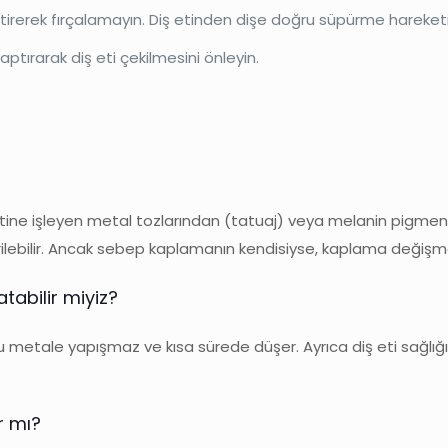
ittirerek fırçalamayın. Diş etinden dişe doğru süpürme hareketi
aptırarak diş eti çekilmesini önleyin.
etine işleyen metal tozlarından (tatuaj) veya melanin pigmen
ilebilir. Ancak sebep kaplamanın kendisiyse, kaplama deği
abilir miyiz?
gu metale yapışmaz ve kısa sürede düşer. Ayrıca diş eti sağl
r mı?