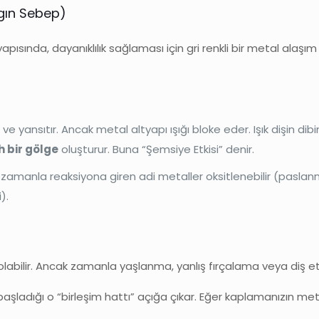
ygın Sebep)
pısında, dayanıklılık sağlaması için gri renkli bir metal alaşı
ir ve yansıtır. Ancak metal altyapı ışığı bloke eder. Işık dişin
h bir gölge
oluşturur. Buna “Şemsiye Etkisi” denir.
la zamanla reaksiyona giren adi metaller oksitlenebilir (paslan
).
olabilir. Ancak zamanla yaşlanma, yanlış fırçalama veya diş eti h
şladığı o “birleşim hattı” açığa çıkar. Eğer kaplamanızın metal