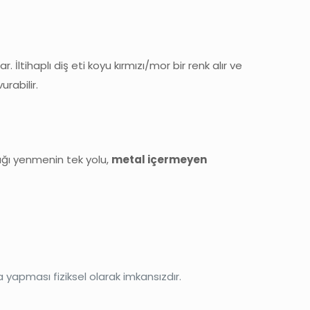
 İltihaplı diş eti koyu kırmızı/mor bir renk alır ve
urabilir.
lığı yenmenin tek yolu,
metal içermeyen
a yapması fiziksel olarak imkansızdır.