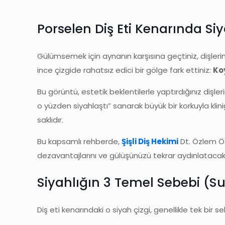
Porselen Diş Eti Kenarında Si
Gülümsemek için aynanın karşısına geçtiniz, dişleri
ince çizgide rahatsız edici bir gölge fark ettiniz:
Koy
Bu görüntü, estetik beklentilerle yaptırdığınız dişl
o yüzden siyahlaştı” sanarak büyük bir korkuyla kli
saklıdır.
Bu kapsamlı rehberde,
Şişli Diş Hekimi
Dt. Özlem Öz
dezavantajlarını ve gülüşünüzü tekrar aydınlataca
Siyahlığın 3 Temel Sebebi (S
Diş eti kenarındaki o siyah çizgi, genellikle tek bir 