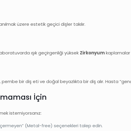
lanılmak üzere estetik geçici dişler takılır.
e laboratuvarda ışık geçirgenliği yüksek
Zirkonyum
kaplamalar ü
klı, pembe bir diş eti ve doğal beyazlıkta bir diş alır. Hasta “ge
Olmaması İçin
örmek istemiyorsanız:
 içermeyen” (Metal-free) seçenekleri talep edin.