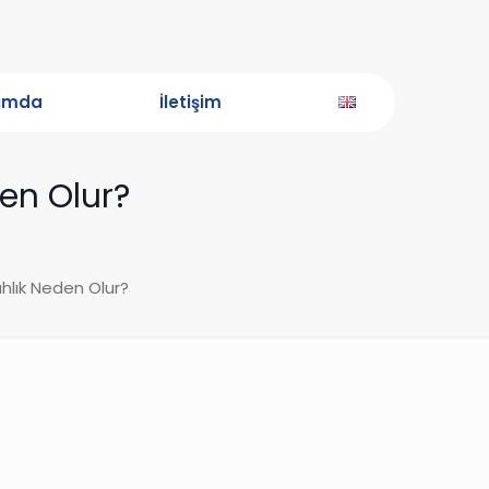
ımda
İletişim
den Olur?
ahlık Neden Olur?