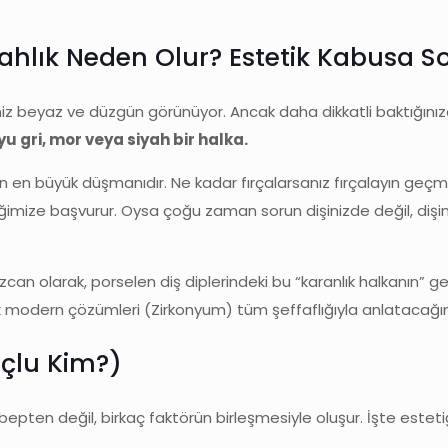
yahlık Neden Olur? Estetik Kabusa S
niz beyaz ve düzgün görünüyor. Ancak daha dikkatli baktığınızd
u gri, mor veya siyah bir halka.
erin en büyük düşmanıdır. Ne kadar fırçalarsanız fırçalayın ge
niğimize başvurur. Oysa çoğu zaman sorun dişinizde değil, dişi
can olarak, porselen diş diplerindeki bu “karanlık halkanın” g
k modern çözümleri (Zirkonyum) tüm şeffaflığıyla anlatacağı
uçlu Kim?)
sebepten değil, birkaç faktörün birleşmesiyle oluşur. İşte esteti