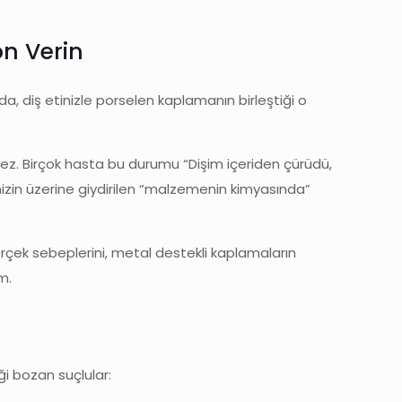
on Verin
a, diş etinizle porselen kaplamanın birleştiği o
çmez. Birçok hasta bu durumu “Dişim içeriden çürüdü,
nizin üzerine giydirilen “malzemenin kimyasında”
erçek sebeplerini, metal destekli kaplamaların
m.
ği bozan suçlular: