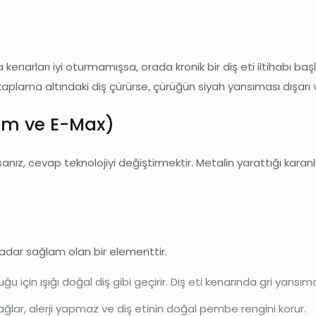
narları iyi oturmamışsa, orada kronik bir diş eti iltihabı başlar.
ca kaplama altındaki diş çürürse, çürüğün siyah yansıması dışarı v
um ve E-Max)
sanız, cevap teknolojiyi değiştirmektir. Metalin yarattığı karan
kadar sağlam olan bir elementtir.
u için ışığı doğal diş gibi geçirir. Diş eti kenarında gri yansım
ar, alerji yapmaz ve diş etinin doğal pembe rengini korur.