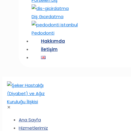
Porselen Diş
Diş Gıcırdatma
Pedodonti
Hakkımda
İletişim
✕
Ana Sayfa
Hizmetlerimiz