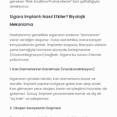
gereken “Risk Azaltma Protokollerini” tüm şeffaflığıyla
anlatıyoruz.
Sigara İmplantı Nasıl Etkiler? Biyolojik
Mekanizma
Hastalarımız genellikle sigaranın sadece “dumanının”
zarar verdiğini düşünür. Oysa asıl tehlike, kana karışan
kimyasallarda gizlidir. İmplantın başarısı, titanyum vidanın
çene kemiğiyle hücresel düzeyde birleşmesine
(Osseointegrasyon) bağlıdır. Sigara bu süreci 3 temel
yolla bozar:
1. Kan Damarlarının Daralması (Vazokonstriksiyon)
Sigaranın içindeki nikotin, kan damarlarını büzer ve
daraltır. İmplant yapılan bölgeye giden kan akışı azalır.
Kan gitmeyen yere oksijen, besin ve iyileştirici hücreler de
gidemez. Sonuç: İmplant çevresindeki kemik ve diş eti
“aç kalır” ve iyileşemez.
2. Oksijen Seviyesinin Düşmesi