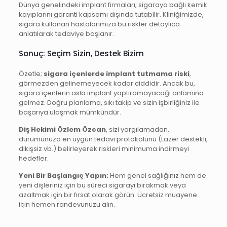
Dünya genelindeki implant firmaları, sigaraya bağlı kemik
kayıplarını garanti kapsamı dışında tutabilir. Kliniğimizde,
sigara kullanan hastalarımıza bu riskler detaylıca
anlatılarak tedaviye başlanır.
Sonuç: Seçim Sizin, Destek Bizim
Özetle;
sigara içenlerde implant tutmama riski
,
görmezden gelinemeyecek kadar ciddidir. Ancak bu,
sigara içenlerin asla implant yaptıramayacağı anlamına
gelmez. Doğru planlama, sıkı takip ve sizin işbirliğiniz ile
başarıya ulaşmak mümkündür.
Diş Hekimi Özlem Özcan
, sizi yargılamadan,
durumunuza en uygun tedavi protokolünü (Lazer destekli,
dikişsiz vb.) belirleyerek riskleri minimuma indirmeyi
hedefler.
Yeni Bir Başlangıç Yapın:
Hem genel sağlığınız hem de
yeni dişleriniz için bu süreci sigarayı bırakmak veya
azaltmak için bir fırsat olarak görün. Ücretsiz muayene
için hemen randevunuzu alın.