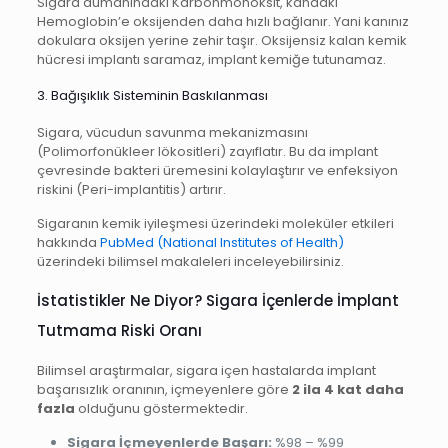
Sigara dumanındaki Karbonmonoksit, kandaki
Hemoglobin’e oksijenden daha hızlı bağlanır. Yani kanınız
dokulara oksijen yerine zehir taşır. Oksijensiz kalan kemik
hücresi implantı saramaz, implant kemiğe tutunamaz.
3. Bağışıklık Sisteminin Baskılanması
Sigara, vücudun savunma mekanizmasını
(Polimorfonükleer lökositleri) zayıflatır. Bu da implant
çevresinde bakteri üremesini kolaylaştırır ve enfeksiyon
riskini (Peri-implantitis) artırır.
Sigaranın kemik iyileşmesi üzerindeki moleküler etkileri
hakkında
PubMed (National Institutes of Health)
üzerindeki bilimsel makaleleri inceleyebilirsiniz.
İstatistikler Ne Diyor? Sigara İçenlerde İmplant
Tutmama Riski Oranı
Bilimsel araştırmalar, sigara içen hastalarda implant
başarısızlık oranının, içmeyenlere göre
2 ila 4 kat daha
fazla
olduğunu göstermektedir.
Sigara İçmeyenlerde Başarı:
%98 – %99