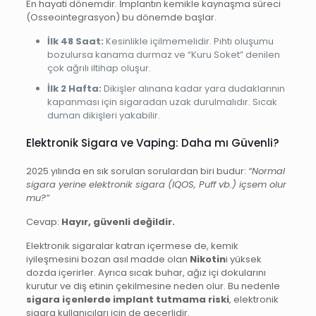
En hayati dönemdir. İmplantın kemikle kaynaşma süreci
(Osseointegrasyon) bu dönemde başlar.
İlk 48 Saat:
Kesinlikle içilmemelidir. Pıhtı oluşumu
bozulursa kanama durmaz ve “Kuru Soket” denilen
çok ağrılı iltihap oluşur.
İlk 2 Hafta:
Dikişler alınana kadar yara dudaklarının
kapanması için sigaradan uzak durulmalıdır. Sıcak
duman dikişleri yakabilir.
Elektronik Sigara ve Vaping: Daha mı Güvenli?
2025 yılında en sık sorulan sorulardan biri budur:
“Normal
sigara yerine elektronik sigara (IQOS, Puff vb.) içsem olur
mu?”
Cevap:
Hayır, güvenli değildir.
Elektronik sigaralar katran içermese de, kemik
iyileşmesini bozan asıl madde olan
Nikotin
i yüksek
dozda içerirler. Ayrıca sıcak buhar, ağız içi dokularını
kurutur ve diş etinin çekilmesine neden olur. Bu nedenle
sigara içenlerde implant tutmama riski
, elektronik
sigara kullanıcıları için de geçerlidir.