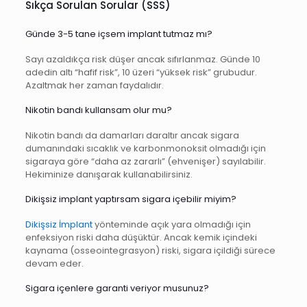
Sıkça Sorulan Sorular (SSS)
Günde 3-5 tane içsem implant tutmaz mı?
Sayı azaldıkça risk düşer ancak sıfırlanmaz. Günde 10
adedin altı “hafif risk”, 10 üzeri “yüksek risk” grubudur.
Azaltmak her zaman faydalıdır.
Nikotin bandı kullansam olur mu?
Nikotin bandı da damarları daraltır ancak sigara
dumanındaki sıcaklık ve karbonmonoksit olmadığı için
sigaraya göre “daha az zararlı” (ehvenişer) sayılabilir.
Hekiminize danışarak kullanabilirsiniz.
Dikişsiz implant yaptırsam sigara içebilir miyim?
Dikişsiz İmplant
yönteminde açık yara olmadığı için
enfeksiyon riski daha düşüktür. Ancak kemik içindeki
kaynama (osseointegrasyon) riski, sigara içildiği sürece
devam eder.
Sigara içenlere garanti veriyor musunuz?