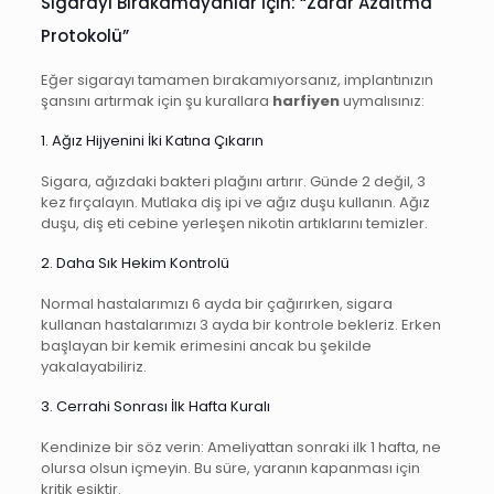
Sigarayı Bırakamayanlar İçin: “Zarar Azaltma
Protokolü”
Eğer sigarayı tamamen bırakamıyorsanız, implantınızın
şansını artırmak için şu kurallara
harfiyen
uymalısınız:
1. Ağız Hijyenini İki Katına Çıkarın
Sigara, ağızdaki bakteri plağını artırır. Günde 2 değil, 3
kez fırçalayın. Mutlaka diş ipi ve ağız duşu kullanın. Ağız
duşu, diş eti cebine yerleşen nikotin artıklarını temizler.
2. Daha Sık Hekim Kontrolü
Normal hastalarımızı 6 ayda bir çağırırken, sigara
kullanan hastalarımızı 3 ayda bir kontrole bekleriz. Erken
başlayan bir kemik erimesini ancak bu şekilde
yakalayabiliriz.
3. Cerrahi Sonrası İlk Hafta Kuralı
Kendinize bir söz verin: Ameliyattan sonraki ilk 1 hafta, ne
olursa olsun içmeyin. Bu süre, yaranın kapanması için
kritik eşiktir.