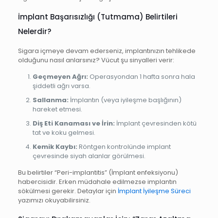
İmplant Başarısızlığı (Tutmama) Belirtileri
Nelerdir?
Sigara içmeye devam ederseniz, implantınızın tehlikede
olduğunu nasıl anlarsınız? Vücut şu sinyalleri verir:
Geçmeyen Ağrı:
Operasyondan 1 hafta sonra hala
şiddetli ağrı varsa.
Sallanma:
İmplantın (veya iyileşme başlığının)
hareket etmesi.
Diş Eti Kanaması ve İrin:
İmplant çevresinden kötü
tat ve koku gelmesi.
Kemik Kaybı:
Röntgen kontrolünde implant
çevresinde siyah alanlar görülmesi.
Bu belirtiler “Peri-implantitis” (İmplant enfeksiyonu)
habercisidir. Erken müdahale edilmezse implantın
sökülmesi gerekir. Detaylar için
İmplant İyileşme Süreci
yazımızı okuyabilirsiniz.