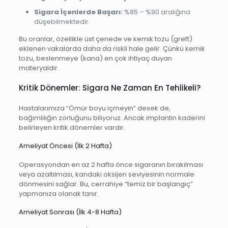
Sigara İçenlerde Başarı:
%85 – %90 aralığına
düşebilmektedir.
Bu oranlar, özellikle üst çenede ve kemik tozu (greft)
eklenen vakalarda daha da riskli hale gelir. Çünkü kemik
tozu, beslenmeye (kana) en çok ihtiyaç duyan
materyaldir.
Kritik Dönemler: Sigara Ne Zaman En Tehlikeli?
Hastalarımıza “Ömür boyu içmeyin” desek de,
bağımlılığın zorluğunu biliyoruz. Ancak implantın kaderini
belirleyen kritik dönemler vardır.
Ameliyat Öncesi (İlk 2 Hafta)
Operasyondan en az 2 hafta önce sigaranın bırakılması
veya azaltılması, kandaki oksijen seviyesinin normale
dönmesini sağlar. Bu, cerrahiye “temiz bir başlangıç”
yapmanıza olanak tanır.
Ameliyat Sonrası (İlk 4-8 Hafta)