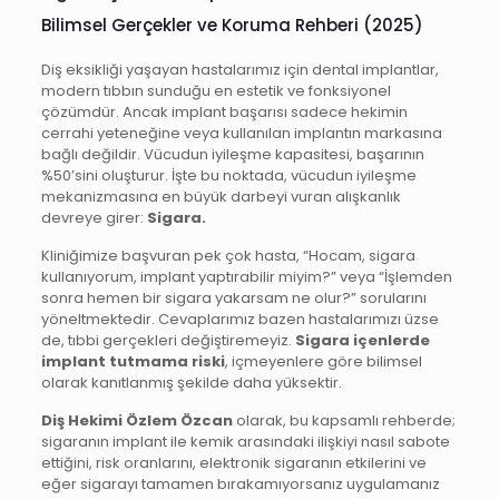
Bilimsel Gerçekler ve Koruma Rehberi (2025)
Diş eksikliği yaşayan hastalarımız için dental implantlar,
modern tıbbın sunduğu en estetik ve fonksiyonel
çözümdür. Ancak implant başarısı sadece hekimin
cerrahi yeteneğine veya kullanılan implantın markasına
bağlı değildir. Vücudun iyileşme kapasitesi, başarının
%50’sini oluşturur. İşte bu noktada, vücudun iyileşme
mekanizmasına en büyük darbeyi vuran alışkanlık
devreye girer:
Sigara.
Kliniğimize başvuran pek çok hasta, “Hocam, sigara
kullanıyorum, implant yaptırabilir miyim?” veya “İşlemden
sonra hemen bir sigara yakarsam ne olur?” sorularını
yöneltmektedir. Cevaplarımız bazen hastalarımızı üzse
de, tıbbi gerçekleri değiştiremeyiz.
Sigara içenlerde
implant tutmama riski
, içmeyenlere göre bilimsel
olarak kanıtlanmış şekilde daha yüksektir.
Diş Hekimi Özlem Özcan
olarak, bu kapsamlı rehberde;
sigaranın implant ile kemik arasındaki ilişkiyi nasıl sabote
ettiğini, risk oranlarını, elektronik sigaranın etkilerini ve
eğer sigarayı tamamen bırakamıyorsanız uygulamanız